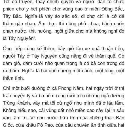
Và điều vui nhất là bà con người Tày vào đó không bị
mất gốc, vẫn duy trì đàn tính và điệu hát then mà theo lời
ông Tiếp “vào tận đó mấy chục năm mà vẫn không khác
ngoài này”.
Ông Tiếp kể: “Chỗ bà con tôi thành lập các nhóm hát
then, có người về quê học chế tác đàn tính rồi đem nghề
vào, nên khi tôi vào thăm thấy chẳng khác gì ở quê. Các
cháu trẻ cũng biết đàn, biết hát, rất vui. Có lần tôi vào dịp
Tết cổ truyền, thấy chính quyền và người dân tổ chức
phiên chợ y hệt phiên chợ vùng cao ở miền Đông Bắc,
Tây Bắc. Nghĩa là váy áo sặc sỡ, đi chợ chỉ là cớ để
thăm gặp nhau. Ẩm thực thì cũng phở chua, bánh cuốn
chan nước, thịt nướng, ngồi giữa chợ mà không nghĩ đó
là Tây Nguyên”.
Ông Tiếp cũng kể thêm, bây giờ tàu xe quá thuận tiện,
người Tày ở Tây Nguyên cũng năng đi về thăm quê. Có
đám giỗ, đám cưới nào quan trọng là có bà con trong đó