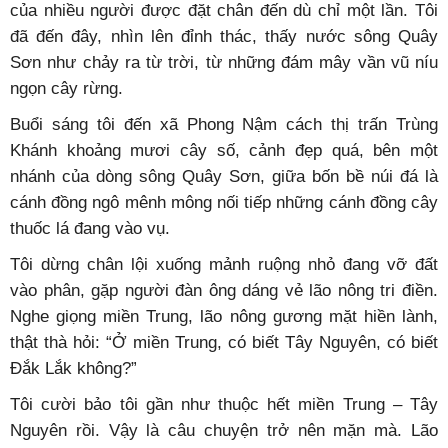
Cầu treo trên sông Bắc Vọng - một góc nước non Trùng
Khánh.
Ảnh: qdnd.vn
Người ta có thể ít nhớ cái tên huyện miền cao Trùng
Khánh, nhưng ai đã tới thì không thể nào quên các địa
điểm du lịch nổi tiếng như thác Bản Giốc, thác Cò Lả,
động Ngườm Ngao, động Ngườm Ma… Riêng thác Bản
Giốc nằm ở biên giới Việt – Trung là mơ ước trong đời
của nhiều người được đặt chân đến dù chỉ một lần. Tôi
đã đến đây, nhìn lên đỉnh thác, thấy nước sông Quây
Sơn như chảy ra từ trời, từ những đám mây vần vũ níu
ngọn cây rừng.
Buổi sáng tôi đến xã Phong Nậm cách thị trấn Trùng
Khánh khoảng mươi cây số, cảnh đẹp quá, bên một
nhánh của dòng sông Quây Sơn, giữa bốn bề núi đá là
cánh đồng ngô mênh mông nối tiếp những cánh đồng cây
thuốc lá đang vào vụ.