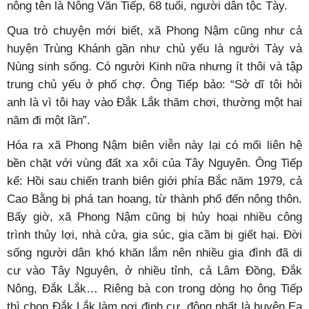
Tôi dừng chân lội xuống mảnh ruộng nhỏ đang vỡ đất
vào phân, gặp người đàn ông dáng vẻ lão nông tri điền.
Nghe giọng miền Trung, lão nông gương mặt hiền lành,
thật thà hỏi: “Ở miền Trung, có biết Tây Nguyên, có biết
Đắk Lắk không?”
Tôi cười bảo tôi gần như thuộc hết miền Trung – Tây
Nguyên rồi. Vậy là câu chuyện trở nên mặn mà. Lão
nông tên là Nông Văn Tiếp, 68 tuổi, người dân tộc Tày.
Qua trò chuyện mới biết, xã Phong Nậm cũng như cả
huyện Trùng Khánh gần như chủ yếu là người Tày và
Nùng sinh sống. Có người Kinh nữa nhưng ít thôi và tập
trung chủ yếu ở phố chợ. Ông Tiếp bảo: “Sở dĩ tôi hỏi
anh là vì tôi hay vào Đắk Lắk thăm chơi, thường một hai
năm đi một lần”.
Hóa ra xã Phong Nậm biên viễn này lại có mối liên hệ