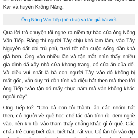
bền chặt với vùng đất xa xôi của Tây Nguyên. Ông Tiếp
kể: Hồi sau chiến tranh biên giới phía Bắc năm 1979, cả
Cao Bằng bị phá tan hoang, từ thành phố đến nông thôn.
Bấy giờ, xã Phong Nậm cũng bị hủy hoại nhiều công
trình thủy lợi, nhà cửa, gia súc, gia cầm bị giết hại. Đời
sống người dân khó khăn lắm nên nhiều gia đình đã di
cư vào Tây Nguyên, ở nhiều tỉnh, cả Lâm Đồng, Đắk
Nông, Đắk Lắk… Riêng bà con trong dòng họ ông Tiếp
thì chọn Đắk Lắk làm nơi định cư, đông nhất là huyện Ea
Kar và huyện Krông Năng.
Ông Nông Văn Tiếp (bên trái) và tác giả bài viết.
Qua lời trò chuyện tôi nghe ra niềm tự hào của ông Nông
Văn Tiếp. Rằng thì người Tày chịu khó lam làm, vào Tây
Nguyên đất đai trù phú, tươi tốt nên cuộc sống dần khá
giả hơn. Ông vào nhiều lần và tận mắt nhìn thấy nhiều
gia đình đã xây nhà cửa khang trang, có của ăn của để.