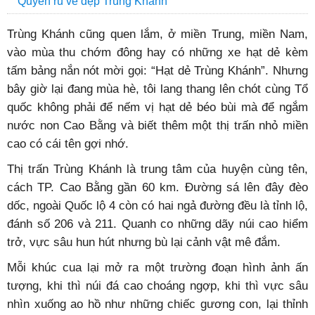
Quyến rũ vẻ đẹp Trùng Khánh
Trùng Khánh cũng quen lắm, ở miền Trung, miền Nam,
vào mùa thu chớm đông hay có những xe hạt dẻ kèm
tấm bảng nắn nót mời gọi: “Hạt dẻ Trùng Khánh”. Nhưng
bây giờ lại đang mùa hè, tôi lang thang lên chót cùng Tổ
quốc không phải để nếm vị hạt dẻ béo bùi mà để ngắm
nước non Cao Bằng và biết thêm một thị trấn nhỏ miền
cao có cái tên gợi nhớ.
Thị trấn Trùng Khánh là trung tâm của huyện cùng tên,
cách TP. Cao Bằng gần 60 km. Đường sá lên đây đèo
dốc, ngoài Quốc lộ 4 còn có hai ngả đường đều là tỉnh lộ,
đánh số 206 và 211. Quanh co những dãy núi cao hiểm
trở, vực sâu hun hút nhưng bù lại cảnh vật mê đắm.
Mỗi khúc cua lại mở ra một trường đoạn hình ảnh ấn
tượng, khi thì núi đá cao choáng ngợp, khi thì vực sâu
nhìn xuống ao hồ như những chiếc gương con, lại thỉnh