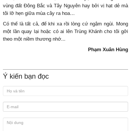
ra thăm. Nghĩa là hai quê nhưng một cảnh, một lòng, một
thâm tình.
Chỉ một buổi đường ở xã Phong Nậm, hai ngày trời ở thị
trấn huyện lỵ và ba hôm rong ruổi trên những ngả đường
Trùng Khánh, vậy mà tôi cứ ngỡ như mình đã ở lâu lắm.
Không hiểu sao, cái vùng đất nhỏ miền cao này lại in sâu
vào tâm trí. Vì non nước hữu tình của những thác Bản
Giốc, cửa khẩu Pò Peo, của câu chuyện ân tình giữa hai
vùng đất Đông Bắc và Tây Nguyên hay bởi vị hạt dẻ mà
tôi lỡ hẹn giữa mùa cây ra hoa…
Có thể là tất cả, để khi xa rồi lòng cứ ngậm ngùi. Mong
một lần quay lại hoặc có ai lên Trùng Khánh cho tôi gởi
theo một niềm thương nhớ...
Phạm Xuân Hùng