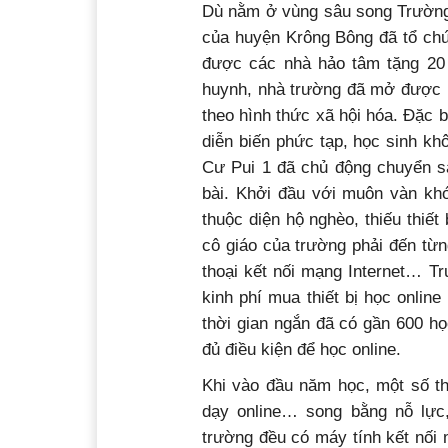
Dù nằm ở vùng sâu song Trường T
của huyện Krông Bông đã tổ ch
được các nhà hảo tâm tặng 20
huynh, nhà trường đã mở được p
theo hình thức xã hội hóa. Đặc 
diễn biến phức tạp, học sinh kh
Cư Pui 1 đã chủ động chuyển sa
bài. Khởi đầu với muôn vàn khó
thuộc diện hộ nghèo, thiếu thiế
cô giáo của trường phải đến từn
thoại kết nối mạng Internet… T
kinh phí mua thiết bị học onlin
thời gian ngắn đã có gần 600 h
đủ điều kiện để học online.
Khi vào đầu năm học, một số th
dạy online… song bằng nỗ lực,
trường đều có máy tính kết nối 