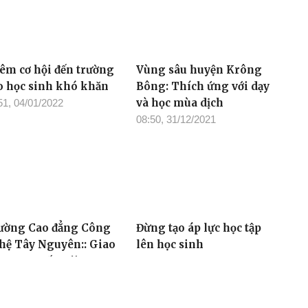
êm cơ hội đến trường
Vùng sâu huyện Krông
o học sinh khó khăn
Bông: Thích ứng với dạy
và học mùa dịch
51, 04/01/2022
08:50, 31/12/2021
ường Cao đẳng Công
Đừng tạo áp lực học tập
hệ Tây Nguyên:: Giao
lên học sinh
 trực tuyến với
06:19, 29/12/2021
ường Phổ thông trung
c công nghiệp Jeonju -