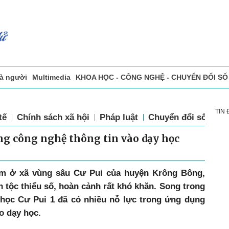
và người
Multimedia
KHOA HỌC - CÔNG NGHỆ - CHUYỂN ĐỔI SỐ
sự
Đọc báo in
Tòa soạn - Bạn đọc
Vấn Đề Bạn Đọc Quan Tâm
TIN
tế
Chính sách xã hội
Pháp luật
Chuyển đổi số
Th
g công nghệ thông tin vào dạy học
m ở xã vùng sâu Cư Pui của huyện Krông Bông,
 tộc thiểu số, hoàn cảnh rất khó khăn. Song trong
học Cư Pui 1 đã có nhiều nỗ lực trong ứng dụng
o dạy học.