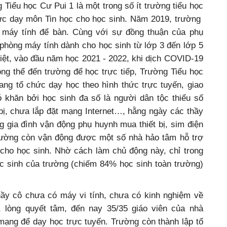
iểu học Cư Pui 1 là một trong số ít trường tiểu học
ức dạy môn Tin học cho học sinh. Năm 2019, trường
 máy tính để bàn. Cùng với sự đồng thuận của phụ
hòng máy tính dành cho học sinh từ lớp 3 đến lớp 5
biệt, vào đầu năm học 2021 - 2022, khi dịch COVID-19
ông thể đến trường để học trực tiếp, Trường Tiểu học
ng tổ chức dạy học theo hình thức trực tuyến, giao
 khăn bởi học sinh đa số là người dân tộc thiểu số
t bị, chưa lắp đặt mạng Internet…, hằng ngày các thầy
g gia đình vận động phụ huynh mua thiết bị, sim điện
rường còn vận động được một số nhà hảo tâm hỗ trợ
e cho học sinh. Nhờ cách làm chủ động này, chỉ trong
ọc sinh của trường (chiếm 84% học sinh toàn trường)
ầy cô chưa có máy vi tính, chưa có kinh nghiệm về
 lòng quyết tâm, đến nay 35/35 giáo viên của nhà
mạng để dạy học trực tuyến. Trường còn thành lập tổ