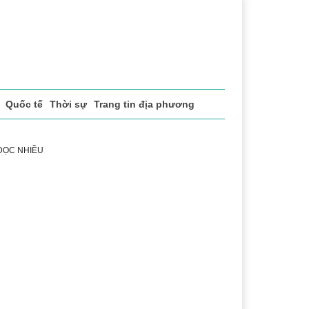
Quốc tế
Thời sự
Trang tin địa phương
 ĐỌC NHIỀU
ể thao
Văn hóa