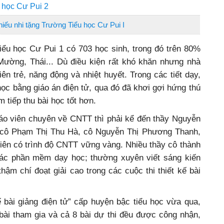
 học Cư Pui 2
thiếu nhi tặng Trường Tiểu học Cư Pui I
ểu học Cư Pui 1 có 703 học sinh, trong đó trên 80%
Mường, Thái... Dù điều kiện rất khó khăn nhưng nhà
iên trẻ, năng động và nhiệt huyết. Trong các tiết dạy,
ọc bằng giáo án điện tử, qua đó đã khơi gợi hứng thú
 tiếp thu bài học tốt hơn.
áo viên chuyên về CNTT thì phải kể đến thầy Nguyễn
 cô Phạm Thị Thu Hà, cô Nguyễn Thị Phương Thanh,
iên có trình độ CNTT vững vàng. Nhiều thầy cô thành
các phần mềm dạy học; thường xuyên viết sáng kiến
hậm chí đoạt giải cao trong các cuộc thi thiết kế bài
ế bài giảng điện tử” cấp huyện bậc tiểu học vừa qua,
bài tham gia và cả 8 bài dự thi đều được công nhận,