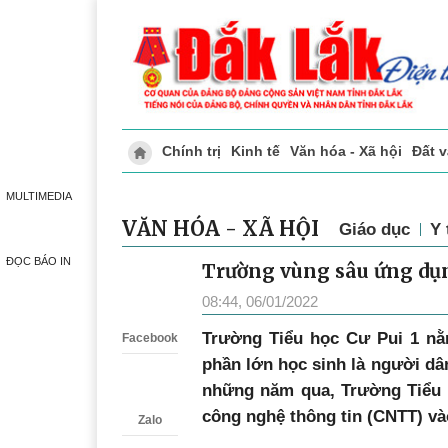
Chính trị
Kinh tế
Văn hóa - Xã hội
Đất 
Doanh nghiệp giới thiệu
Phóng sự - Ký 
MULTIMEDIA
VĂN HÓA - XÃ HỘI
Giáo dục
Y 
ĐỌC BÁO IN
Trường vùng sâu ứng dụn
Zalo
08:44, 06/01/2022
Trường Tiểu học Cư Pui 1 nằ
Facebook
phần lớn học sinh là người dân
những năm qua, Trường Tiểu 
công nghệ thông tin (CNTT) và
Zalo