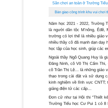
Sân chơi an toàn ở Trường Tiểu
Bàn giao công trình khu vui chơi 
Năm học 2021 - 2022, Trường Ti
là người dân tộc M’nông, Êđê, 
trường có lợi thế là nhiều giáo v
nhiều thầy cô đã mạnh dạn dạy h
học tập của học sinh, giúp các em
Ngoài thầy Ngô Quang Huy là gi
Đăng Ninh, cô Võ Thị Cẩm Thi,
cô Trần Thị Lệ… là những giáo v
thạo trong cài đặt và sử dụng 
kinh nghiệm về lĩnh vực CNTT; t
giảng điện tử các cấp…
Đơn cử như tại Hội thi “Thiết k
Trường Tiểu học Cư Pui 1 có 8 