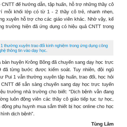
 CNTT để hướng dẫn, tập huấn, hỗ trợ những thầy cô
í mỗi khối lớp có từ 1 - 2 thầy cô trẻ, nhanh nhẹn,
ờng xuyên hỗ trợ cho các giáo viên khác. Nhờ vậy, kể
rong trường hiện đã ứng dụng có hiệu quả CNTT trong
 1 thường xuyên trao đổi kinh nghiệm trong ứng dụng công
ghệ thông tin vào dạy học.
ịa bàn huyện Krông Bông đã chuyển sang dạy học trực
9 đã từng bước được kiểm soát. Tuy nhiên, đội ngũ
ư Pui 1 vẫn thường xuyên tập huấn, trao đổi, học hỏi
c CNTT để sẵn sàng chuyển sang dạy học trực tuyến
iệu trưởng nhà trường cho biết: “Dịch bệnh vẫn đang
ờng luôn động viên các thầy cô giáo tiếp tục tự học,
 động phụ huynh mua sắm thiết bị học online cho học
 hình dịch bệnh”.
Tùng Lâm