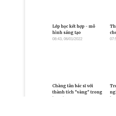
Lớp học kết hợp - mô
Th
hình sáng tạo
ch
08:43, 06/01/2022
07:
Chàng tân bác sĩ với
Tr
thành tích "vàng" trong
ng
học tập
lưu
Tr
08:48, 31/12/2021
họ