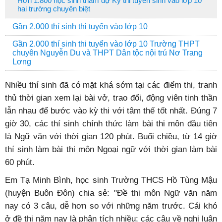
Hơn 1.800 học sinh tham dự Kỳ thi tuyển sinh vào lớp 10
hai trường chuyên biệt
Gần 2.000 thí sinh thi tuyển vào lớp 10
Gần 2.000 thí sinh thi tuyển vào lớp 10 Trường THPT
chuyên Nguyễn Du và THPT Dân tộc nội trú Nơ Trang
Lơng
Nhiều thí sinh đã có mặt khá sớm tại các điểm thi, tranh
thủ thời gian xem lại bài vở, trao đổi, động viên tinh thần
lẫn nhau để bước vào kỳ thi với tâm thế tốt nhất. Đúng 7
giờ 30, các thí sinh chính thức làm bài thi môn đầu tiên
là Ngữ văn với thời gian 120 phút. Buổi chiều, từ 14 giờ
thí sinh làm bài thi môn Ngoại ngữ với thời gian làm bài
60 phút.
Em Tạ Minh Bình, học sinh Trường THCS Hồ Tùng Mậu
(huyện Buôn Đôn) chia sẻ: "Đề thi môn Ngữ văn năm
nay có 3 câu, dễ hơn so với những năm trước. Cái khó
ở đề thi năm nay là phân tích nhiều; các câu về nghị luận