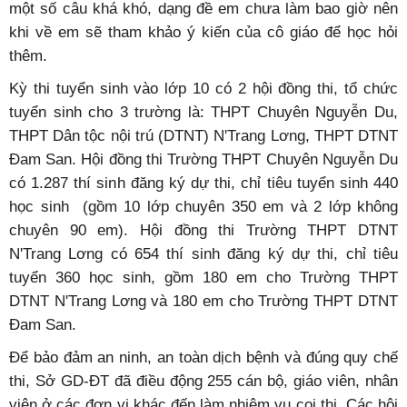
một số câu khá khó, dạng đề em chưa làm bao giờ nên
khi về em sẽ tham khảo ý kiến của cô giáo để học hỏi
thêm.
Kỳ thi tuyển sinh vào lớp 10 có 2 hội đồng thi, tổ chức
tuyển sinh cho 3 trường là: THPT Chuyên Nguyễn Du,
THPT Dân tộc nội trú (DTNT) N'Trang Lơng, THPT DTNT
Đam San. Hội đồng thi Trường THPT Chuyên Nguyễn Du
có 1.287 thí sinh đăng ký dự thi, chỉ tiêu tuyển sinh 440
học sinh (gồm 10 lớp chuyên 350 em và 2 lớp không
chuyên 90 em). Hội đồng thi Trường THPT DTNT
N'Trang Lơng có 654 thí sinh đăng ký dự thi, chỉ tiêu
tuyển 360 học sinh, gồm 180 em cho Trường THPT
DTNT N'Trang Lơng và 180 em cho Trường THPT DTNT
Đam San.
Để bảo đảm an ninh, an toàn dịch bệnh và đúng quy chế
thi, Sở GD-ĐT đã điều động 255 cán bộ, giáo viên, nhân
viên ở các đơn vị khác đến làm nhiệm vụ coi thi. Các hội