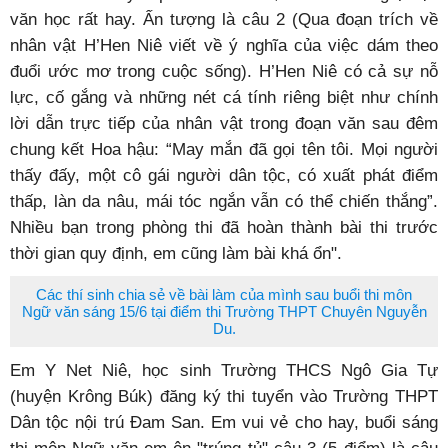
văn học rất hay. Ấn tượng là câu 2 (Qua đoạn trích về
nhân vật H’Hen Niê viết về ý nghĩa của việc dám theo
đuổi ước mơ trong cuộc sống). H’Hen Niê có cả sự nỗ
lực, cố gắng và những nét cá tính riêng biệt như chính
lời dẫn trực tiếp của nhân vật trong đoạn văn sau đêm
chung kết Hoa hậu: “May mắn đã gọi tên tôi. Mọi người
thấy đấy, một cô gái người dân tộc, có xuất phát điểm
thấp, làn da nâu, mái tóc ngắn vẫn có thể chiến thắng”.
Nhiều bạn trong phòng thi đã hoàn thành bài thi trước
thời gian quy định, em cũng làm bài khá ổn".
Các thí sinh chia sẻ về bài làm của mình sau buổi thi môn
Ngữ văn sáng 15/6 tại điểm thi Trường THPT Chuyên Nguyễn
Du.
Em Y Net Niê, học sinh Trường THCS Ngô Gia Tự
(huyện Krông Búk) đăng ký thi tuyển vào Trường THPT
Dân tộc nội trú Đam San. Em vui vẻ cho hay, buổi sáng