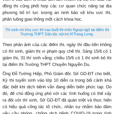
đồng thi cũng phối hợp các cơ quan chức năng tại địa
phương bố trí lực lượng an ninh bảo vệ khu vực thi,
phân luồng giao thông một cách khoa học.
Thí sinh rời khu vực thi sau buổi thi môn Ngoại ngữ tại điểm thi
Trường THPT Dân tộc nội trú N'Trang Lơng.
Theo phản ánh của các điểm thi, ngày thi đầu tiên không
có thí sinh, giám thị vi phạm quy chế thi. Sáng 15/6 có 1
giám thị, 31 thí sinh vắng; chiều 15/6 có 1 thí sinh bỏ thi
tại điểm thi Trường THPT Chuyên Nguyễn Du.
Ông Đỗ Tường Hiệp, Phó Giám đốc Sở GD-ĐT cho biết,
Kỳ thi tuyển sinh vào lớp 10 diễn ra trong bối cảnh khá
đặc biệt khi dịch bệnh vẫn đang diễn biến phức tạp. Do
đó, để chủ động ứng phó với các tình huống có thể xảy
ra đối với thí sinh, Sở GD-ĐT đã quán triệt và thực hiện
có hiệu quả công tác tổ chức, nhân sự nhằm bảo đảm
yêu cầu phòng, chống dịch bệnh COVID-19 trong tình