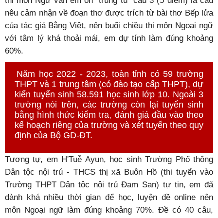
thi môn Ngữ văn em ôn "trúng tủ" câu 3 (5 điểm) là câu
nêu cảm nhận về đoạn thơ được trích từ bài thơ Bếp lửa
của tác giả Bằng Việt, nên buổi chiều thi môn Ngoại ngữ
với tâm lý khá thoải mái, em dự tính làm đúng khoảng
60%.
Năm học 2022 - 2023, toàn tỉnh có 59 trường
THPT và 1 trung tâm (có đào tạo cấp THPT), dự
kiến tuyển sinh 58.591 học sinh lớp 10. Ngoài 3
trường nói trên, các trường còn lại tuyển sinh
bằng hình thức kiểm tra, đánh giá đầu vào theo
kế hoạch riêng của trường và xét tuyển theo quy
định của Bộ GD-ĐT.
Tương tự, em H'Tuễ Ayun, học sinh Trường Phổ thông
Dân tộc nội trú - THCS thị xã Buôn Hồ (thi tuyển vào
Trường THPT Dân tộc nội trú Đam San) tự tin, em đã
dành khá nhiều thời gian để học, luyện đề online nên
môn Ngoại ngữ làm đúng khoảng 70%. Đề có 40 câu,