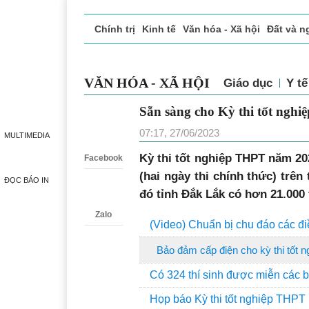
Chính trị
Kinh tế
Văn hóa - Xã hội
Đất và n
Doanh nghiệp giới thiệu
Phóng sự - Ký sự
Đ
VĂN HÓA - XÃ HỘI
Giáo dục
Y 
Sẵn sàng cho Kỳ thi tốt
Zalo
07:17, 27/06/2023
MULTIMEDIA
K
ỳ thi tốt nghiệp THPT năm 202
Facebook
(hai ngày thi chính thức) trên
ĐỌC BÁO IN
đó tỉnh Đắk Lắk có hơn 21.000 
Zalo
(Video) Chuẩn bị chu đáo các đi
Bảo đảm cấp điện cho kỳ thi tốt
Có 324 thí sinh được miễn các bà
Họp báo Kỳ thi tốt nghiệp THP