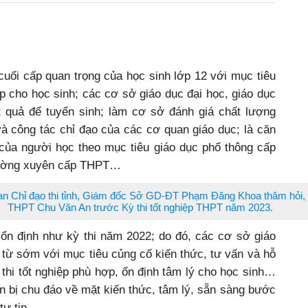
 cuối cấp quan trọng của học sinh lớp 12 với mục tiêu
iệp cho học sinh; các cơ sở giáo dục đại học, giáo dục
 quả để tuyển sinh; làm cơ sở đánh giá chất lượng
à công tác chỉ đạo của các cơ quan giáo dục; là căn
 của người học theo mục tiêu giáo dục phổ thông cấp
hường xuyên cấp THPT…
 Chỉ đạo thi tỉnh, Giám đốc Sở GD-ĐT Phạm Đăng Khoa thăm hỏi, 
THPT Chu Văn An trước Kỳ thi tốt nghiệp THPT năm 2023.
 ổn định như kỳ thi năm 2022; do đó, các cơ sở giáo
 từ sớm với mục tiêu củng cố kiến thức, tư vấn và hỗ
 thi tốt nghiệp phù hợp, ổn định tâm lý cho học sinh…
n bị chu đáo về mặt kiến thức, tâm lý, sẵn sàng bước
tự tin.