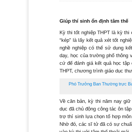
Giúp thí sinh ổn định
tâm thế
Kỳ thi tốt nghiệp THPT là kỳ thi
“kép” là lấy kết quả xét tốt ngh
nghề nghiệp có thể sử dụng kết
dạy, học của trường phổ thông v
cứ để đánh giá kết quả học tập
THPT, chương trình giáo dục t
Phó Trưởng Ban Thường trực Ban
Về căn bản, kỳ thi năm nay giữ
dục đã chủ động công tác ôn tập
trợ thí sinh lựa chọn tổ hợp môn
Nhờ đó, các sĩ tử đã có sự chuẩ
vào kỳ thi với tâm thế thoải mái, 