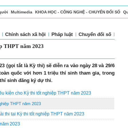
gười
Multimedia
KHOA HỌC - CÔNG NGHỆ - CHUYỂN ĐỔI SỐ
Qu
ọc báo in
Tòa soạn - Bạn đọc
Vấn Đề Bạn Đọc Quan Tâm
tế
Chính sách xã hội
Pháp luật
Chuyển đổi số
Th
 nghiệp THPT năm 2023
3 (gọi tắt là Kỳ thi) sẽ diễn ra vào ngày 28 và 29/6
 toàn quốc với hơn 1 triệu thí sinh tham gia, trong
thí sinh đăng ký dự thi.
ều kiện cho Kỳ thi tốt nghiệp THPT năm 2023
 nghiệp THPT năm 2023
i thi tại Kỳ thi tốt nghiệp THPT năm 2023
T năm 2023