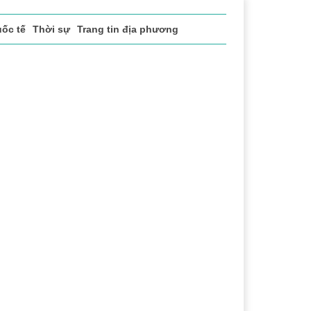
ốc tế
Thời sự
Trang tin địa phương
ể thao
Văn hóa