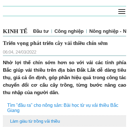
T
KINH TẾ
Đầu tư
Công nghiệp
Nông nghiệp - N
Triển vọng phát triển cây vải thiều chín sớm
06:04, 24/03/2022
Nhờ lợi thế chín sớm hơn so với vải các tỉnh phía
Bắc giúp vải thiều trên địa bàn Đắk Lắk dễ dàng tiêu
thụ, giá cả ổn định, góp phần hiệu quả trong công tác
chuyển đổi cơ cấu cây trồng, từng bước nâng cao
thu nhập của người dân.
Tìm "đầu ra" cho nông sản: Bài học từ vụ vải thiều Bắc
Giang
Làm giàu từ trồng vải thiều