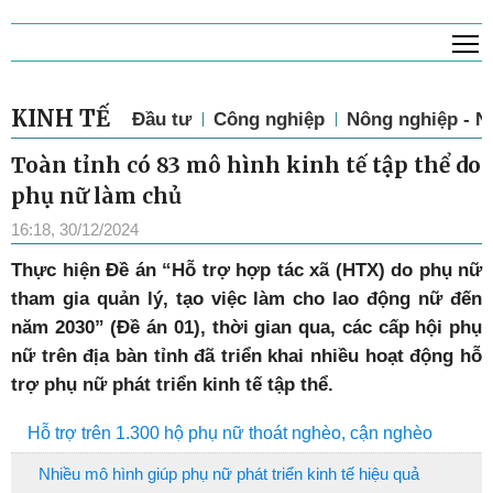
T
KINH TẾ
Đầu tư
Công nghiệp
Nông nghiệp - N
Toàn tỉnh có 83 mô hình kinh tế tập thể do
phụ nữ làm chủ
16:18, 30/12/2024
Thực hiện Đề án “Hỗ trợ hợp tác xã (HTX) do phụ nữ
tham gia quản lý, tạo việc làm cho lao động nữ đến
năm 2030” (Đề án 01), thời gian qua, các cấp hội phụ
nữ trên địa bàn tỉnh đã triển khai nhiều hoạt động hỗ