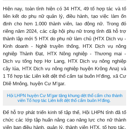
trợ phụ nữ phát triển kinh tế tập thể.
Hỗ trợ trên 1.300 hộ phụ nữ thoát nghèo, cận nghèo
Nhiều mô hình giúp phụ nữ phát triển kinh tế hiệu quả
Hiện nay, toàn tỉnh hiện có 34 HTX, 49 tổ hợp tác và tổ
liên kết do phụ nữ quản lý, điều hành, tạo việc làm ổn
định cho hơn 1.000 thành viên, lao động nữ. Trong đó
riêng năm 2024, các cấp hội phụ nữ trong tỉnh đã hỗ trợ
thành lập mới 5 HTX do phụ nữ làm chủ (HTX Dịch vụ -
Kinh doanh - Nghề truyền thống, HTX Dịch vụ nông
nghiệp Thành Đạt, HTX Nông nghiệp - Thương mại -
Dịch vụ tổng hợp Hơ Lang, HTX Dịch vụ nông nghiệp
cây lúa, HTX Dịch vụ nông nghiệp huyện Krông Ana) và
1 Tổ hợp tác Liên kết dệt thổ cẩm tại buôn H’đing, xã Cư
Dliê Mnông, huyện Cư M’gar.
Hội LHPN huyện Cư M'gar tặng khung dệt thổ cẩm cho thành