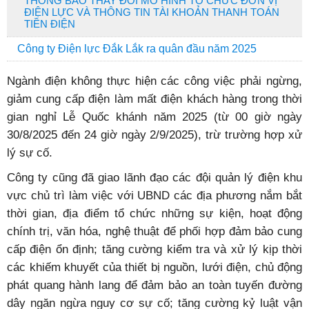
THÔNG BÁO THAY ĐỔI MÔ HÌNH TỔ CHỨC ĐƠN VỊ
ĐIỆN LỰC VÀ THÔNG TIN TÀI KHOẢN THANH TOÁN
TIỀN ĐIỆN
Công ty Điện lực Đắk Lắk ra quân đầu năm 2025
Ngành điện không thực hiện các công việc phải ngừng,
giảm cung cấp điện làm mất điện khách hàng trong thời
gian nghỉ Lễ Quốc khánh năm 2025 (từ 00 giờ ngày
30/8/2025 đến 24 giờ ngày 2/9/2025), trừ trường hợp xử
lý sự cố.
Công ty cũng đã giao lãnh đạo các đội quản lý điện khu
vực chủ trì làm việc với UBND các địa phương nắm bắt
thời gian, địa điểm tổ chức những sự kiện, hoạt động
chính trị, văn hóa, nghệ thuật để phối hợp đảm bảo cung
cấp điện ổn định; tăng cường kiểm tra và xử lý kịp thời
các khiếm khuyết của thiết bị nguồn, lưới điện, chủ động
phát quang hành lang để đảm bảo an toàn tuyến đường
dây ngăn ngừa nguy cơ sự cố; tăng cường kỷ luật vận