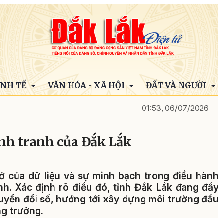
INH TẾ
VĂN HÓA - XÃ HỘI
ĐẤT VÀ NGƯỜI
01:53, 06/07/2026
ạnh tranh của Đắk Lắk
mở của dữ liệu và sự minh bạch trong điều hàn
nh. Xác định rõ điều đó, tỉnh Đắk Lắk đang đẩ
uyển đổi số, hướng tới xây dựng môi trường đầ
ng trưởng.