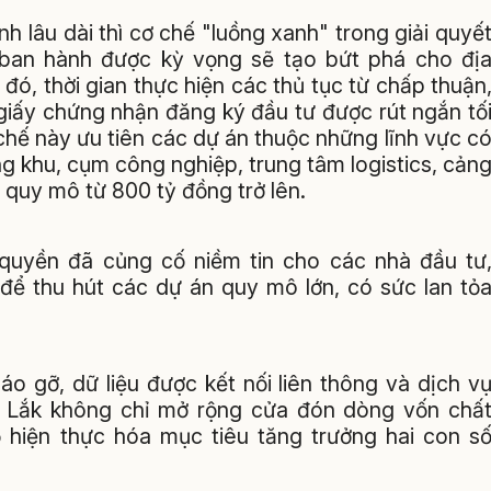
h lâu dài thì cơ chế "luồng xanh" trong giải quyế
ban hành được kỳ vọng sẽ tạo bứt phá cho đị
ó, thời gian thực hiện các thủ tục từ chấp thuận
giấy chứng nhận đăng ký đầu tư được rút ngắn tố
chế này ưu tiên các dự án thuộc những lĩnh vực c
ng khu, cụm công nghiệp, trung tâm logistics, cản
 quy mô từ 800 tỷ đồng trở lên.
 quyền đã củng cố niềm tin cho các nhà đầu tư
 để thu hút các dự án quy mô lớn, có sức lan tỏ
o gỡ, dữ liệu được kết nối liên thông và dịch v
k Lắk không chỉ mở rộng cửa đón dòng vốn chấ
 hiện thực hóa mục tiêu tăng trưởng hai con s