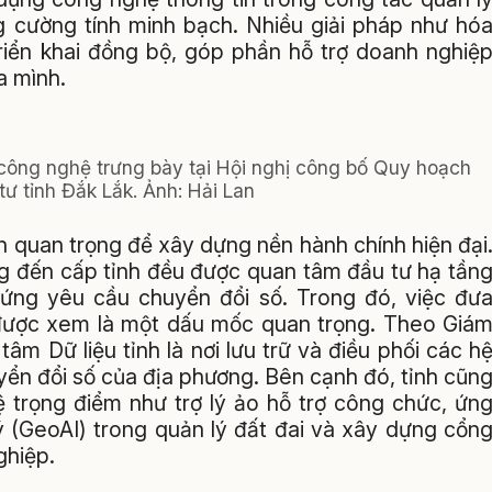
g cường tính minh bạch. Nhiều giải pháp như hó
triển khai đồng bộ, góp phần hỗ trợ doanh nghiệ
a mình.
công nghệ trưng bày tại Hội nghị công bố Quy hoạch
tư tỉnh Đắk Lắk. Ảnh: Hải Lan
ện quan trọng để xây dựng nền hành chính hiện đại
g đến cấp tỉnh đều được quan tâm đầu tư hạ tần
ứng yêu cầu chuyển đổi số. Trong đó, việc đư
 được xem là một dấu mốc quan trọng. Theo Giá
m Dữ liệu tỉnh là nơi lưu trữ và điều phối các h
yển đổi số của địa phương. Bên cạnh đó, tỉnh cũn
ệ trọng điểm như trợ lý ảo hỗ trợ công chức, ứn
lý (GeoAI) trong quản lý đất đai và xây dựng cổn
ghiệp.