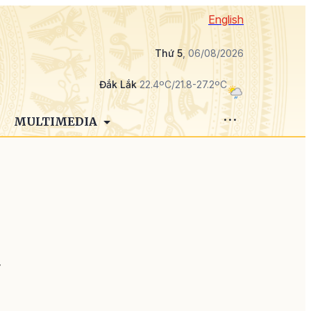
English
Thứ 5
, 06/08/2026
Đắk Lắk
22.4ºC/21.8-27.2ºC
MULTIMEDIA
h
y
u