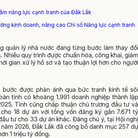
 tầm năng lực cạnh tranh của Đắk Lắk
rường kinh doanh, nâng cao Chỉ số Năng lực cạnh tranh
 quản lý nhà nước đang từng bước làm thay đổ
h. Nhiều quy trình được chuẩn hóa, công khai, giả
ời gian xử lý hồ sơ và tạo thuận lợi hơn cho ngườ
g bước được phản ánh qua bức tranh kinh tế sô
oàn tỉnh có khoảng 1.991 doanh nghiệp thành lậ
2025. Tỉnh cũng chấp thuận chủ trương đầu tư v
cho 18 dự án với tổng vốn đăng ký gần 7.671 t
đầu tư cho 33 dự án khác. Đáng chú ý, tại Hội ngh
ư năm 2026, Đắk Lắk đã công bố danh mục 257 d
ơn 1 triệu tỷ đồng.