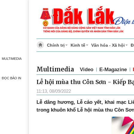
Chính trị
Kinh tế
Văn hóa - Xã hội
Đ
MULTIMEDIA
Multimedia
Video
E-Magazine
ĐỌC BÁO IN
Lễ hội mùa thu Côn Sơn - Kiếp Bạc
11:13, 08/09/2022
Lễ dâng hương, Lễ cáo yết, khai mạc Li
trong khuôn khổ Lễ hội mùa thu Côn Sơn