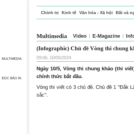
Chính trị
Kinh tế
Văn hóa - Xã hội
Đất và n
Doanh nghiệp giới thiệu
Phóng sự - Ký sự
Đ
Multimedia
Video
E-Magazine
Inf
(Infographic) Chủ đề Vòng thi chung k
09:06, 10/05/2024
MULTIMEDIA
Ngày 10/5, Vòng thi chung khảo (thi viết
chính thức bắt đầu.
ĐỌC BÁO IN
Vòng thi viết có 3 chủ đề. Chủ đề 1 "Đắk 
sắc".