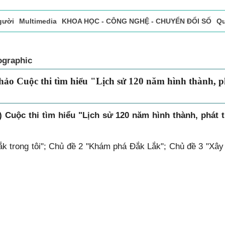
gười
Multimedia
KHOA HỌC - CÔNG NGHỆ - CHUYỂN ĐỔI SỐ
Qu
ọc báo in
Tòa soạn - Bạn đọc
Vấn Đề Bạn Đọc Quan Tâm
ographic
hảo Cuộc thi tìm hiểu "Lịch sử 120 năm hình thành, p
) Cuộc thi tìm hiểu "Lịch sử 120 năm hình thành, phát t
Lắk trong tôi"; Chủ đề 2 "Khám phá Đắk Lắk"; Chủ đề 3 "Xây