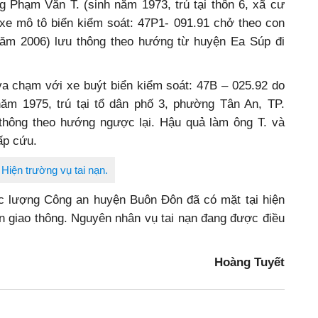
 Phạm Văn T. (sinh năm 1973, trú tại thôn 6, xã cư
 xe mô tô biển kiểm soát: 47P1- 091.91 chở theo con
ăm 2006) lưu thông theo hướng từ huyện Ea Súp đi
 va chạm với xe buýt biển kiểm soát: 47B – 025.92 do
ăm 1975, trú tại tổ dân phố 3, phường Tân An, TP.
thông theo hướng ngược lại. Hậu quả làm ông T. và
ấp cứu.
Hiện trường vụ tai nạn.
ực lượng Công an huyện Buôn Đôn đã có mặt tại hiện
n giao thông. Nguyên nhân vụ tai nạn đang được điều
Hoàng Tuyết