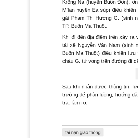
Krông Na (huyện Buôn Đôn), ông
M’lan huyện Ea súp) điều khiển
gái Phạm Thị Hương G. (sinh n
TP. Buôn Ma Thuột.
Khi đi đến địa điểm trên xảy ra
tài xế Nguyễn Văn Nam (sinh n
Buôn Ma Thuột) điều khiển lưu 
cháu G. tử vong trên đường đi c
Sau khi nhận được thông tin, l
trường để phân luồng, hướng dẫ
tra, làm rõ.
tai nạn giao thông