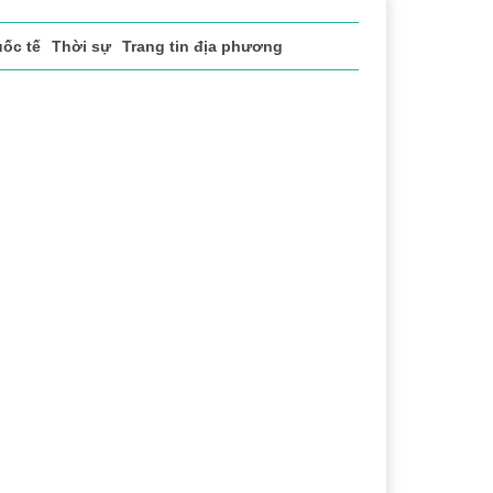
ốc tế
Thời sự
Trang tin địa phương
Chính sách xã hội
Pháp luật
Chuyển đổi số
Thể t