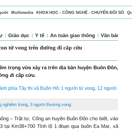
gười
Multimedia
KHOA HỌC - CÔNG NGHỆ - CHUYỂN ĐỔI SỐ
Qu
ọc báo in
Tòa soạn - Bạn đọc
Vấn Đề Bạn Đọc Quan Tâm
tự
Giáo dục
Y tế
An toàn giao thông
Văn bản luật
con tử vong trên đường đi cấp cứu
iêm trọng vừa xảy ra trên địa bàn huyện Buôn Đôn,
ờng đi cấp cứu.
ránh phía Tây thị xã Buôn Hồ: 1 người tử vong, 12 người
ng nghiêm trọng, 3 người thương vong
thông – Trật tự, Công an huyện Buôn Đôn cho biết, vào
3 tại Km38+700 Tỉnh lộ 1 đoạn qua buôn Ea Mar, xã