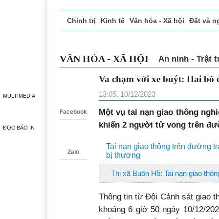
Chính trị
Kinh tế
Văn hóa - Xã hội
Đất và n
Doanh nghiệp giới thiệu
Phóng sự - Ký sự
Đ
VĂN HÓA - XÃ HỘI
An ninh - Trật 
Va chạm với xe buýt: Hai bố 
Zalo
13:05, 10/12/2023
MULTIMEDIA
Một vụ tai nạn giao thông ngh
Facebook
khiến 2 người tử vong trên đư
ĐỌC BÁO IN
Tai nạn giao thông trên đường t
Zalo
bị thương
Thị xã Buôn Hồ: Tai nạn giao thô
Thông tin từ Đội Cảnh sát giao 
khoảng 6 giờ 50 ngày 10/12/202