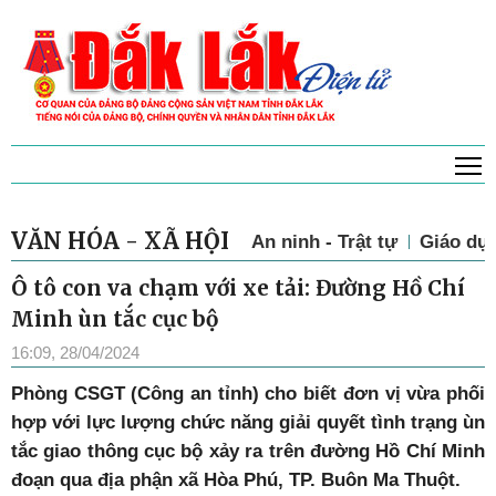
T
VĂN HÓA - XÃ HỘI
An ninh - Trật tự
Giáo dụ
Ô tô con va chạm với xe tải: Đường Hồ Chí
Minh ùn tắc cục bộ
16:09, 28/04/2024
Phòng CSGT (Công an tỉnh) cho biết đơn vị vừa phối
hợp với lực lượng chức năng giải quyết tình trạng ùn
tắc giao thông cục bộ xảy ra trên đường Hồ Chí Minh
đoạn qua địa phận xã Hòa Phú, TP. Buôn Ma Thuột.