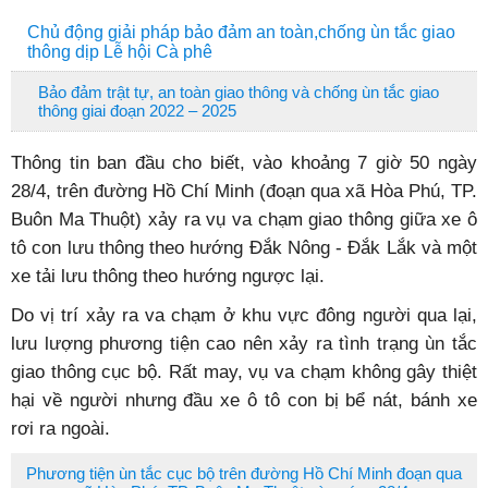
Chủ động giải pháp bảo đảm an toàn,chống ùn tắc giao
thông dịp Lễ hội Cà phê
Bảo đảm trật tự, an toàn giao thông và chống ùn tắc giao
thông giai đoạn 2022 – 2025
Thông tin ban đầu cho biết, vào khoảng 7 giờ 50 ngày
28/4, trên đường Hồ Chí Minh (đoạn qua xã Hòa Phú, TP.
Buôn Ma Thuột) xảy ra vụ va chạm giao thông giữa xe ô
tô con lưu thông theo hướng Đắk Nông - Đắk Lắk và một
xe tải lưu thông theo hướng ngược lại.
Do vị trí xảy ra va chạm ở khu vực đông người qua lại,
lưu lượng phương tiện cao nên xảy ra tình trạng ùn tắc
giao thông cục bộ. Rất may, vụ va chạm không gây thiệt
hại về người nhưng đầu xe ô tô con bị bể nát, bánh xe
rơi ra ngoài.
Phương tiện ùn tắc cục bộ trên đường Hồ Chí Minh đoạn qua