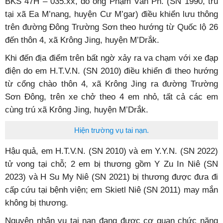
BKS 47H – 035.xx, do ông Phạm Văn Ph. (SN 1990, trú
tại xã Ea M’nang, huyện Cư M’gar) điều khiển lưu thông
trên đường Đông Trường Sơn theo hướng từ Quốc lộ 26
đến thôn 4, xã Krông Jing, huyện M’Drắk.
Khi đến địa điểm trên bất ngờ xảy ra va chạm với xe đạp
điện do em H.T.V.N. (SN 2010) điều khiển đi theo hướng
từ cổng chào thôn 4, xã Krông Jing ra đường Trường
Sơn Đông, trên xe chở theo 4 em nhỏ, tất cả các em
cùng trú xã Krông Jing, huyện M’Drắk.
Hiện trường vụ tai nạn.
Hậu quả, em H.T.V.N. (SN 2010) và em Y.Y.N. (SN 2022)
tử vong tại chỗ; 2 em bị thương gồm Y Zu In Niê (SN
2023) và H Su My Niê (SN 2021) bị thương được đưa đi
cấp cứu tại bệnh viện; em Skietl Niê (SN 2011) may mắn
không bị thương.
Nguyên nhân vụ tai nạn đang được cơ quan chức năng