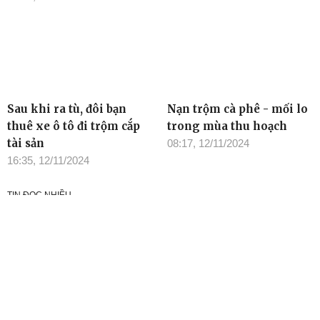
Sau khi ra tù, đôi bạn
Nạn trộm cà phê - mối lo
thuê xe ô tô đi trộm cắp
trong mùa thu hoạch
tài sản
08:17, 12/11/2024
16:35, 12/11/2024
TIN ĐỌC NHIỀU
Cơ quan chủ quản: Tỉnh ủy Đắk Lắk
Giấy phép xuất bản số 31/GP-BTTTT ngày 21/01/2022 của Bộ
TT-TT
Giám đốc: Đào Phạm Hoàng Quyên
Tòa soạn: 23 Lê Duẩn, Phường Buôn Ma Thuột, tỉnh Đắk Lắk
Điện thoại: (0262) 3852383 - 3810414 - Fax: (0262) 3810451 -