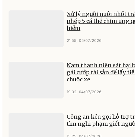
Xử lý người nuôi nhốt trá
phép 5 cá thể chim ưng q
hiếm
21:55, 05/07/2026
Nam thanh niên sát hại b
gái cướp tài sản để lấy tiề
chuộc xe
19:32, 04/07/2026
Công an kêu gọi hỗ trợ tr
tìm nghi phạm giết ngườ
15:25, 04/07/2026