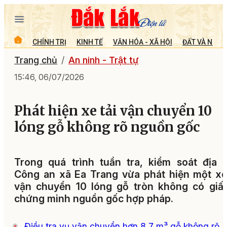
CHÍNH TRỊ
KINH TẾ
VĂN HÓA - XÃ HỘI
ĐẤT VÀ NGƯỜ
Trang chủ
An ninh - Trật tự
15:46, 06/07/2026
Phát hiện xe tải vận chuyển 10
lóng gỗ không rõ nguồn gốc
Trong quá trình tuần tra, kiểm soát địa 
Công an xã Ea Trang vừa phát hiện một xe
vận chuyển 10 lóng gỗ tròn không có giấ
chứng minh nguồn gốc hợp pháp.
Điều tra vụ vận chuyển hơn 8,7 m³ gỗ không rõ