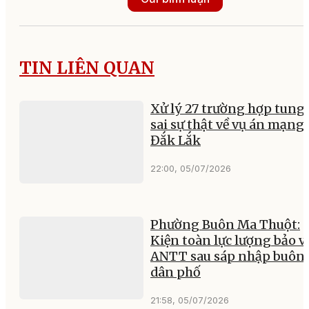
TIN LIÊN QUAN
Xử lý 27 trường hợp tung 
sai sự thật về vụ án mạng 
Đắk Lắk
22:00, 05/07/2026
Phường Buôn Ma Thuột:
Kiện toàn lực lượng bảo v
ANTT sau sáp nhập buôn,
dân phố
21:58, 05/07/2026