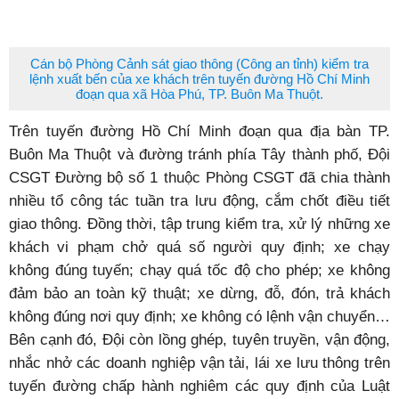
Cán bộ Phòng Cảnh sát giao thông (Công an tỉnh) kiểm tra
lệnh xuất bến của xe khách trên tuyến đường Hồ Chí Minh
đoạn qua xã Hòa Phú, TP. Buôn Ma Thuột.
Trên tuyến đường Hồ Chí Minh đoạn qua địa bàn TP.
Buôn Ma Thuột và đường tránh phía Tây thành phố, Đội
CSGT Đường bộ số 1 thuộc Phòng CSGT đã chia thành
nhiều tổ công tác tuần tra lưu động, cắm chốt điều tiết
giao thông. Đồng thời, tập trung kiểm tra, xử lý những xe
khách vi phạm chở quá số người quy định; xe chạy
không đúng tuyến; chạy quá tốc độ cho phép; xe không
đảm bảo an toàn kỹ thuật; xe dừng, đỗ, đón, trả khách
không đúng nơi quy định; xe không có lệnh vận chuyển…
Bên cạnh đó, Đội còn lồng ghép, tuyên truyền, vận động,
nhắc nhở các doanh nghiệp vận tải, lái xe lưu thông trên
tuyến đường chấp hành nghiêm các quy định của Luật