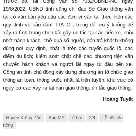
Trước đó, tại Công văn số 7032/UBND-NC ngày
19/8/2022, UBND tỉnh cũng chỉ đạo Sở Giao thông vận
tải có văn bản yêu cầu các đơn vị vận tải thực hiện các
quy định về bảo đảm TTATGT, trong đó lưu ý không để
xảy ra tình trạng chen lấn gây ùn tắc tại các bến xe, nhồi
nhét hành khách, chở quá số người, đón trả khách không
đúng nơi quy định, nhất là trên các tuyến quốc lộ, các
điểm du lịch; kiểm soát chặt chẽ các phương tiện vận
chuyển hành khách và người lái ngay từ đầu bến xe.
Công an tỉnh chủ động xây dựng phương án tổ chức giao
thông an toàn, thông suốt, nhất là trên tuyến, khu vực có
nguy cơ cao xảy ra tai nạn giao thông, ùn tắc giao thông.
Hoàng Tuyết
Huyện Krông Pắc
Ban Mê
lễ hội
2/9
Lễ hội sầu
riêng