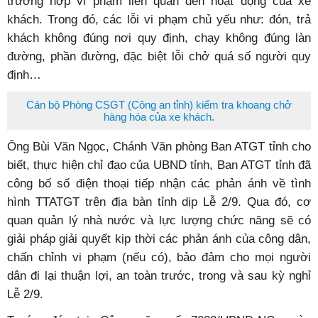
trường hợp vi phạm liên quan đến hoạt động của xe
khách. Trong đó, các lỗi vi phạm chủ yếu như: đón, trả
khách không đúng nơi quy định, chạy không đúng làn
đường, phần đường, đặc biệt lỗi chở quá số người quy
định…
Cán bộ Phòng CSGT (Công an tỉnh) kiểm tra khoang chở
hàng hóa của xe khách.
Ông Bùi Văn Ngọc, Chánh Văn phòng Ban ATGT tỉnh cho
biết, thực hiện chỉ đạo của UBND tỉnh, Ban ATGT tỉnh đã
công bố số điện thoại tiếp nhận các phản ánh về tình
hình TTATGT trên địa bàn tỉnh dịp Lễ 2/9. Qua đó, cơ
quan quản lý nhà nước và lực lượng chức năng sẽ có
giải pháp giải quyết kịp thời các phản ánh của công dân,
chấn chỉnh vi phạm (nếu có), bảo đảm cho mọi người
dân đi lại thuận lợi, an toàn trước, trong và sau kỳ nghỉ
Lễ 2/9.