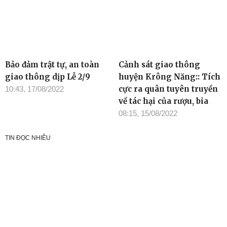
Bảo đảm trật tự, an toàn
Cảnh sát giao thông
giao thông dịp Lễ 2/9
huyện Krông Năng:: Tích
cực ra quân tuyên truyền
10:43, 17/08/2022
về tác hại của rượu, bia
08:15, 15/08/2022
TIN ĐỌC NHIỀU
Cơ quan chủ quản: Tỉnh ủy Đắk Lắk
Giấy phép xuất bản số 31/GP-BTTTT ngày 21/01/2022 của Bộ
TT-TT
Giám đốc: Đào Phạm Hoàng Quyên
Tòa soạn: 23 Lê Duẩn, Phường Buôn Ma Thuột, tỉnh Đắk Lắk
Điện thoại: (0262) 3852383 - 3810414 - Fax: (0262) 3810451 -