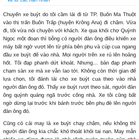
Chuyến xe buýt do tôi cầm lái đi từ TP. Buôn Ma Thuột
vào thị trấn Buôn Trấp (huyện Krông Ana) đi chậm. Vừa
đi, tôi vừa nói chuyện với khách. Xe qua khỏi chợ Quỳnh
Ngọc một đoạn thì bỗng có người đàn ông điều khiển xe
máy bất ngờ vượt lên từ phía bên phụ và cúp cua ngang
đầu xe buýt để vào nhà. Mọi người trên xe rú lên hoảng
hốt. Tôi đạp phanh dứt khoát. Nhưng… bàn đạp phanh
chạm sàn xe mà xe vẫn lao tới. Không còn thời gian để
lựa chọn, tôi đánh lái cho xe buýt cua theo vào nhà
người đàn ông đó. Thấy xe buýt rượt theo sát, người đàn
ông quýnh quáng ngã trước cổng nhà. Xe tôi cũng bất
ngờ dừng lại trước khi bánh trước bên phụ đè lên người
đàn ông đó.
Cũng có cái may là xe buýt chạy chậm, nếu không thì
người đàn ông kia chắc khó thoát khỏi tai nạn. May mắn