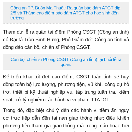
Công an TP. Buôn Ma Thuột: Ra quân bảo đảm ATGT dịp
2/9 và Tháng cao điểm bảo đảm ATGT cho học sinh đến
trường
Tham dự lễ ra quân tại điểm Phòng CSGT (Công an tỉnh)
có Đại tá Trần Bình Hưng, Phó Giám đốc Công an tỉnh và
đông đảo cán bộ, chiến sĩ Phòng CSGT.
Cán bộ, chiến sĩ Phòng CSGT (Công an tỉnh) tại buổi lễ ra
quân.
Để triển khai tốt đợt cao điểm, CSGT toàn tỉnh sẽ huy
động toàn bộ lực lượng, phương tiện, vũ khí, công cụ hỗ
trợ, thiết bị kỹ thuật nghiệp vụ, tập trung tuần tra, kiểm
soát, xử lý nghiêm các hành vi vi phạm TTATGT.
Trong đó, đặc biệt chú ý đến các hành vi tiềm ẩn nguy
cơ trực tiếp dẫn đến tai nạn giao thông như: điều khiển
phương tiện tham gia giao thông mà trong máu hoặc hơi