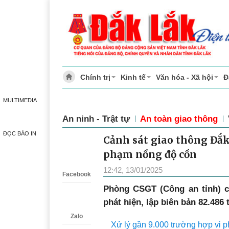
Chính trị
Kinh tế
Văn hóa - Xã hội
Đ
MULTIMEDIA
An ninh - Trật tự
An toàn giao thông
ĐỌC BÁO IN
Cảnh sát giao thông Đắk
Zalo
phạm nồng độ cồn
12:42, 13/01/2025
Facebook
Phòng CSGT (Công an tỉnh) c
phát hiện, lập biên bản 82.486
Zalo
Xử lý gần 9.000 trường hợp vi 