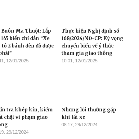
. Buôn Ma Thuột: Lắp
Thực hiện Nghị định số
 145 biển chỉ dẫn “Xe
168/2024/NĐ-CP: Kỳ vọng
 tô 2 bánh đèn đỏ được
chuyển biến về ý thức
phải”
tham gia giao thông
41, 12/01/2025
10:01, 12/01/2025
ần tra khép kín, kiểm
Những lỗi thường gặp
át chặt vi phạm giao
khi lái xe
ông
08:17, 29/12/2024
19, 29/12/2024