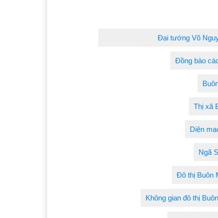
Đại tướng Võ Nguy
Đồng bào các
Buôn
Thị xã 
Diện mạo
Ngã S
Đô thị Buôn 
Không gian đô thị Buô