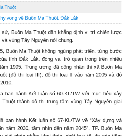
Ma Thuột
 hy vọng về Buôn Ma Thuột, Đắk Lắk
h sử, Buôn Ma Thuột dần khẳng định vị trí chiến lược
g và vùng Tây Nguyên nói chung.
75, Buôn Ma Thuột không ngừng phát triển, từng bước
của tỉnh Đắk Lắk, đóng vai trò quan trọng trên nhiều
Năm 1995, Trung ương đã công nhận thị xã Buôn Ma
t (đô thị loại III), đô thị loại II vào năm 2005 và đô
m 2010.
đã ban hành Kết luận số 60-KL/TW với mục tiêu xây
 Thuột thành đô thị trung tâm vùng Tây Nguyên giai
 đã ban hành Kết luận số 67-KL/TW về “Xây dựng và
đến năm 2030, tầm nhìn đến năm 2045”. TP. Buôn Ma