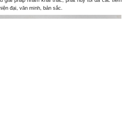
ều giải pháp nhằm khai thác, phát huy tối đa các tiềm
hiện đại, văn minh, bản sắc.