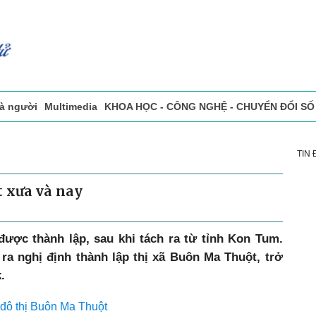
và người
Multimedia
KHOA HỌC - CÔNG NGHỆ - CHUYỂN ĐỔI SỐ
sự
Đọc báo in
Tòa soạn - Bạn đọc
Vấn Đề Bạn Đọc Quan Tâm
TIN
 xưa và nay
được thành lập, sau khi tách ra từ tỉnh Kon Tum.
a nghị định thành lập thị xã Buôn Ma Thuột, trở
.
 đô thị Buôn Ma Thuột