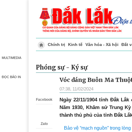
Chính trị
Kinh tế
Văn hóa - Xã hội
Đất 
Doanh nghiệp giới thiệu
Phóng sự - Ký 
MULTIMEDIA
Phóng sự - Ký sự
ĐỌC BÁO IN
Vóc dáng Buôn Ma Thuột
Zalo
07:38, 11/02/2024
Ngày 22/11/1904 tỉnh Đắk Lắk 
Facebook
Năm 1930, Khâm sứ Trung Kỳ r
thành thủ phủ của tỉnh Đắk Lắk
Zalo
Bảo vệ “mạch nguồn” trong lòng