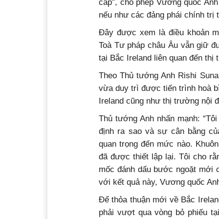
cấp”, cho phép Vương quốc Anh đ
nếu như các đảng phái chính trị t
Đây được xem là điều khoản m
Toà Tư pháp châu Âu vẫn giữ đư
tại Bắc Ireland liên quan đến th
Theo Thủ tướng Anh Rishi Sunak,
vừa duy trì được tiến trình hoà 
Ireland cũng như thị trường nội
Thủ tướng Anh nhấn mạnh: “Tôi 
định ra sao và sự cân bằng c
quan trọng đến mức nào. Khuôn
đã được thiết lập lại. Tôi cho r
mốc đánh dấu bước ngoặt mới ch
với kết quả này, Vương quốc Anh
Để thỏa thuận mới về Bắc Irela
phải vượt qua vòng bỏ phiếu tạ