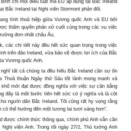
ình chỉ mọi điều luật mà EU áp dụng tại Bắc Ireland
ại Bắc Ireland tại Nghị viện Stormont phản đối.
ang tính thoả hiệp giữa Vương quốc Anh và EU bởi
ợc thẩm quyền phán xử cuối cùng trong các vụ việc
ị trường đơn nhất châu Âu.
 các chi tiết này đều hết sức quan trọng trong việc
bình trên đảo Ireland, vừa bảo vệ được lợi ích của Bắc
 địa Vương quốc Anh.
nghĩ tất cả chúng ta đều hiểu Bắc Ireland cần sự ổn
ủa Thoả thuận Ngày thứ Sáu tốt lành mong manh và
 khổ mới đạt được đồng nghĩa với việc sự cân bằng
ằng đây là một bước tiến hết sức có ý nghĩa và là cột
o người dân Bắc Ireland. Tôi cũng rất hy vọng rằng
 có thể hướng đến một tương lai tươi sáng hơn”.
nd được chính thức thông qua, chính phủ Anh vẫn cần
i Nghị viện Anh. Trong tối ngày 27/2, Thủ tướng Anh