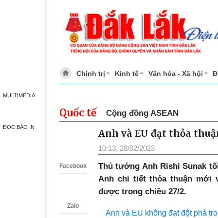
Chính trị
Kinh tế
Văn hóa - Xã hội
Đ
MULTIMEDIA
Quốc tế
Cộng đồng ASEAN
ĐỌC BÁO IN
Anh và EU đạt thỏa thuậ
Zalo
10:13, 28/02/2023
Thủ tướng Anh Rishi Sunak tối
Facebook
Anh chi tiết thỏa thuận mới
được trong chiều 27/2.
Zalo
Anh và EU không đạt đột phá tr