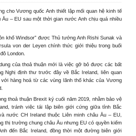
 cho Vương quốc Anh thiết lập mối quan hệ kinh tế
u Âu – EU sau một thời gian nước Anh chịu quá nhiều
uôn khổ Windsor” được Thủ tướng Anh Rishi Sunak và
sula von der Leyen chính thức giới thiệu trong buổi
 đô London.
 dung của thoả thuận mới là việc gỡ bỏ được các bất
g Nghị định thư trước đây về Bắc Ireland, liên quan
i với hàng hoá từ các vùng lãnh thổ khác của Vương
d.
ong thoả thuận Brexit ký cuối năm 2019, nhằm bảo vệ
land, tránh việc tái lập biên giới cứng giữa tỉnh Bắc
và nước CH Ireland thuộc Liên minh châu Âu – EU,
ong thị trường chung châu Âu nhưng EU có quyền kiểm
nh đến Bắc Ireland, đồng thời một đường biên giới