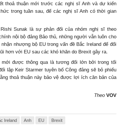
iết thoả thuận mới trước các nghị sĩ Anh và dự kiến
hức trong tuần sau, để các nghị sĩ Anh có thời gian
 Rishi Sunak là sự phản đối của nhóm nghị sĩ theo
 chính nội bộ đảng Bảo thủ, những người vẫn luôn cho
 nhận nhượng bộ EU trong vấn đề Bắc Ireland để đổi
gũi hơn với EU sau các khó khăn do Brexit gây ra.
 mới được thông qua là tương đối lớn bởi trong tối
đối lập Keir Starmer tuyên bố Công đảng sẽ bỏ phiếu
rằng thoả thuận này bảo vệ được lợi ích căn bản của
Theo
VOV
c Ireland
Anh
EU
Brexit