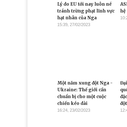
Lý do EU tới nay luôn né
AS
tránh trừng phạt lĩnh vực
hệ
hạt nhân của Nga
10:
15:39, 27/02/2023
Một năm xung đột Nga -
Đạ
Ukraine: Thế giới cần
qu
chuẩn bị cho một cuộc
đặ
chiến kéo dài
độ
16:24, 23/02/2023
12: