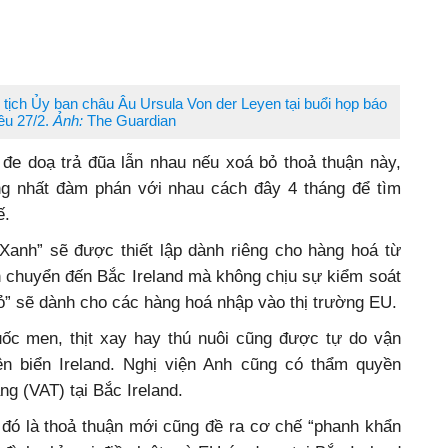
tịch Ủy ban châu Âu Ursula Von der Leyen tại buổi họp báo
ều 27/2.
Ảnh:
The Guardian
, đe doạ trả đũa lẫn nhau nếu xoá bỏ thoả thuận này,
g nhất đàm phán với nhau cách đây 4 tháng để tìm
ế.
Xanh” sẽ được thiết lập dành riêng cho hàng hoá từ
chuyển đến Bắc Ireland mà không chịu sự kiểm soát
Đỏ” sẽ dành cho các hàng hoá nhập vào thị trường EU.
ốc men, thịt xay hay thú nuôi cũng được tự do vận
ên biển Ireland. Nghị viện Anh cũng có thẩm quyền
 tăng (VAT) tại Bắc Ireland.
c, đó là thoả thuận mới cũng đề ra cơ chế “phanh khẩn