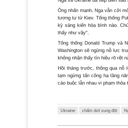
Nga và Ukraine đã tiếp diễn sau 
Ông nhấn mạnh, Nga vẫn cởi mở 
tương tự từ Kiev. Tổng thống Puti
kỳ sáng kiến hòa bình nào. Chú
thấy như vậy".
Tổng thống Donald Trump và N
Washington sẽ ngừng nỗ lực tru
không nhận thấy tín hiệu rõ rệt 
Hồi tháng trước, thông qua nỗ 
tạm ngừng tấn công hạ tầng năn
cáo buộc lẫn nhau vi phạm thỏa 
Ukraine
chấm dứt xung đột
N