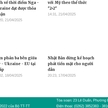
nh về thời điểm Nga -
với Mỹ theo thể thức
raine đạt được thỏa
"2+2"
uận
14:31, 21/04/2025
20, 21/04/2025
m phán ba bên giữa
Nhật Bản dừng kế hoạch
 - Ukraine - EU tại
phát tiền mặt cho người
áp
dân
02, 18/04/2025
20:23, 17/04/2025
Tòa soạn: 23 Lê Duẩn, Phường
/2022 của Bộ TT-TT
Điện thoại: (0262) 3852383 - 38