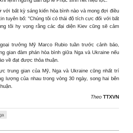
khi lệnh ngừng bắn dịp lễ Phục sinh hết hiệu lực.
với bất kỳ sáng kiến hòa bình nào và mong đợi điều
n tuyên bố: "Chúng tôi có thái độ tích cực đối với bất
ng tôi hy vọng rằng các đại diện Kiev cũng sẽ cảm
goại trưởng Mỹ Marco Rubio tuần trước cảnh báo,
ng gian đàm phán hòa bình giữa Nga và Ukraine nếu
nào về đạt được thỏa thuận.
lực trung gian của Mỹ, Nga và Ukraine cũng nhất trí
g lượng của nhau trong vòng 30 ngày, song hai bên
thuận.
Theo
TTXVN
ga