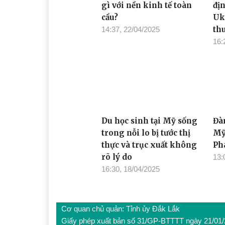
gì với nền kinh tế toàn
đị
cầu?
Uk
th
14:37, 22/04/2025
16:
Du học sinh tại Mỹ sống
Đà
trong nỗi lo bị tước thị
Mỹ
thực và trục xuất không
Ph
rõ lý do
13:
16:30, 18/04/2025
Cơ quan chủ quản: Tỉnh ủy Đắk Lắk
Giấy phép xuất bản số 31/GP-BTTTT ngày 21/01