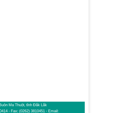
 Buôn Ma Thuột, tỉnh Đắk Lắk
10414 - Fax: (0262) 3810451 - Email: