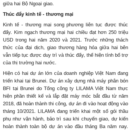
giao II Brunei Dato Erywan Pephin Yusof.
Ngày 13/4/2021, Bộ trưởng Ngoại giao Bùi Thanh Sơn đã
điện đàm với Bộ trưởng Bộ Ngoại giao II Brunei Dato
Erywan Pephin Yusof.
Thời gian tới, các chuyến thăm và tiếp xúc cấp cao sẽ
sớm được nối lại, sau hai năm ảnh hưởng của dịch
bệnh, tạo điều kiện cho hai bên duy trì trao đổi thường
xuyên, tăng cường tin cậy và hiểu biết lẫn nhau. Bộ
Ngoại giao Việt Nam đã đề xuất và hai bên nhất trí
nghiên cứu sớm thiết lập cơ chế Tham khảo chính trị
giữa hai Bộ Ngoại giao và ký Biên bản ghi nhớ hợp tác
giữa hai Bộ Ngoại giao.
Thúc đẩy kinh tế - thương mại
Kinh tế - thương mại song phương liên tục được thúc
đẩy. Kim ngạch thương mại hai chiều đạt hơn 250 triệu
USD trong hai năm 2020 và 2021. Trước những thách