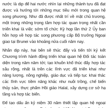
trao đổi kinh nghiệm, phối hợp lập trường trên các vấn
đề khu vực và quốc tế, trong đó có việc ứng phó với các
thách thức an ninh truyền thống và phi truyền thống, duy
trì hòa bình, ổn định, an ninh, an toàn, tự do hàng hải và
hàng không, thượng tôn pháp luật ở Biển Đông, thúc đẩy
đàm phán để đạt được Bộ quy tắc ứng xử ở Biển Đông
(COC) hiệu quả, thực chất và phù hợp với luật pháp
quốc tế, trong đó có Công ước của Liên hợp quốc về
Luật Biển (UNCLOS) năm 1982.
Định hướng hợp tác
Cột mốc 30 năm thiết lập quan hệ ngoại giao giữa hai
nước là dịp để hai nước nhìn lại những thành tựu đã đạt
được và hướng tới những mục tiêu mới trong quan hệ
song phương. Như đã được nhất trí về mặt chủ trương,
một trong những trọng tâm hợp tác quan trọng nhất cần
triển khai là việc sớm tổ chức Kỳ họp lần thứ 2 Ủy ban
hỗn hợp về hợp tác song phương cấp Bộ trưởng Ngoại