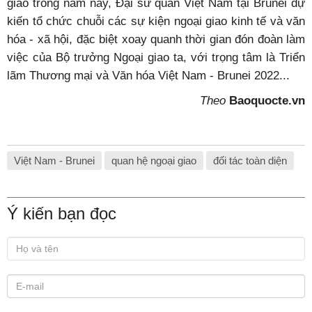
giao tại Brunei vào khoảng nửa cuối năm nay.
Nhân dịp này, hai bên sẽ thúc đẩy và tiến tới ký kết
Chương trình hành động triển khai quan hệ Đối tác toàn
diện trong năm năm tới; tạo khuôn khổ thúc đẩy hợp tác
sâu rộng, nhất là trên các lĩnh vực đã triển khai như
năng lượng, nông nghiệp, giáo dục và tiếp tục khai thác
các lĩnh vực tiềm năng khác như nuôi trồng, chế biến
thủy sản, thực phẩm Hồi giáo Halal, xây dựng cơ sở hạ
tầng và hợp tác biển.
Để tạo dấu ấn kỷ niệm 30 năm thiết lập quan hệ ngoại
giao trong năm nay, Đại sứ quán Việt Nam tại Brunei dự
kiến tổ chức chuỗi các sự kiện ngoại giao kinh tế và văn
hóa - xã hội, đặc biệt xoay quanh thời gian đón đoàn làm
việc của Bộ trưởng Ngoại giao ta, với trọng tâm là Triển
lãm Thương mại và Văn hóa Việt Nam - Brunei 2022...
Theo
Baoquocte.vn