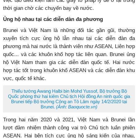
thúc đẩy hợp tác biển và đại dương, trong đó có các
hoạt động: triển khai hiệu quả đường dây nóng về hỗ trợ
các hoạt động nghề cá, triển khai liên doanh khai thác,
mở rộng hợp tác nuôi trồng, chế biến thủy hải sản, chia
sẻ thông tin thực thi pháp luật trên biển, đối phó với các
thách thức an ninh trên biển.
Về ngoại giao nhân dân và công tác bảo hộ công dân, hai
năm qua, đại dịch COVID-19 mang đến những trải
nghiệm chưa từng có tiền lệ. Công dân Việt Nam tại
Brunei bị mắc kẹt do ảnh hưởng của lệnh đóng cửa biên
giới. Chính phủ Brunei đã tích cực hỗ trợ bà con trong
việc tạo điều kiện làm các giấy tờ pháp lý để ở lại trong
thời gian chờ các chuyến bay về nước.
Ủng hộ nhau tại các diễn dàn đa phương
Brunei và Việt Nam là những đối tác gần gũi, thường
xuyên tích cực ủng hộ lẫn nhau tại các diễn đàn đa