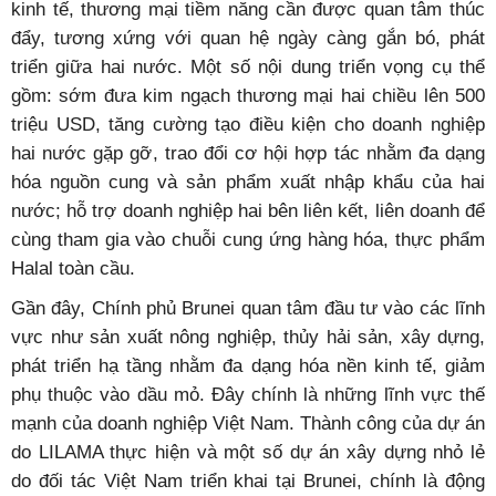
hai nước kỷ niệm 30 năm thiết lập quan hệ ngoại giao là
một dấu mốc đẹp trong lịch sử quan hệ ngoại giao hai
nước.
Dự án tiếp theo là do PV Drilling Brunei, chi nhánh của
Tổng công ty cổ phần Khoan và dịch vụ khoan dầu khí,
thuộc Tập đoàn Dầu khí quốc gia Petro Vietnam khởi
động, hợp tác với Brunei Shell Petroleum (BSP). Theo
đó, từ tháng 10/2021, PV Drilling cung cấp giàn khoan
tiếp trợ nửa nổi nửa chìm TAD cho BSP với thời hạn ít
nhất là sáu năm.
Có thể khẳng định, hai bên có nhiều lĩnh vực hợp tác
kinh tế, thương mại tiềm năng cần được quan tâm thúc
đẩy, tương xứng với quan hệ ngày càng gắn bó, phát
triển giữa hai nước. Một số nội dung triển vọng cụ thể
gồm: sớm đưa kim ngạch thương mại hai chiều lên 500
triệu USD, tăng cường tạo điều kiện cho doanh nghiệp
hai nước gặp gỡ, trao đổi cơ hội hợp tác nhằm đa dạng