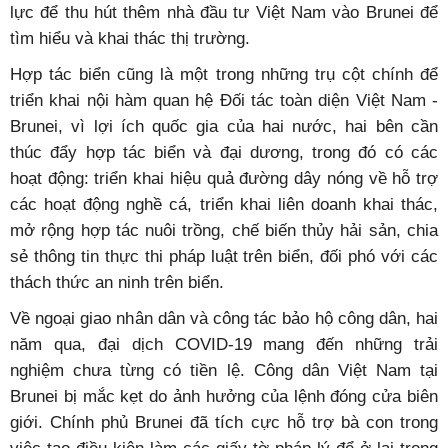
hóa nguồn cung và sản phẩm xuất nhập khẩu của hai
nước; hỗ trợ doanh nghiệp hai bên liên kết, liên doanh để
cùng tham gia vào chuỗi cung ứng hàng hóa, thực phẩm
Halal toàn cầu.
Gần đây, Chính phủ Brunei quan tâm đầu tư vào các lĩnh
vực như sản xuất nông nghiệp, thủy hải sản, xây dựng,
phát triển hạ tầng nhằm đa dạng hóa nền kinh tế, giảm
phụ thuộc vào dầu mỏ. Đây chính là những lĩnh vực thế
mạnh của doanh nghiệp Việt Nam. Thành công của dự án
do LILAMA thực hiện và một số dự án xây dựng nhỏ lẻ
do đối tác Việt Nam triển khai tại Brunei, chính là động
lực để thu hút thêm nhà đầu tư Việt Nam vào Brunei để
tìm hiểu và khai thác thị trường.
Hợp tác biển cũng là một trong những trụ cột chính để
triển khai nội hàm quan hệ Đối tác toàn diện Việt Nam -
Brunei, vì lợi ích quốc gia của hai nước, hai bên cần