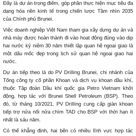
thức của đại dịch, giao thương hàng hóa giữa hai bên
vẫn tiếp tục được duy trì và thúc đẩy, thể hiện tính bổ trợ
của thị trường hai nước.
Hiện có hai dự án lớn của doanh nghiệp Việt Nam đang
triển khai tại Brunei. Dự án xây dựng nhà máy phân bón
BFI tại Brunei do Tổng công ty LILAMA Việt Nam thực
hiện phần thiết kế và lắp đặt máy móc bắt đầu từ năm
2018, đã hoàn thành thi công, dự án đi vào hoạt động vào
tháng 10/2021. LILAMA đang triển khai một số gói thầu
phụ như vận hành, bảo trì sau khi chuyển giao, dự kiến
hoàn thành toàn bộ dự án vào đầu tháng Ba năm nay.
Đây là dự án trọng điểm, góp phần thực hiện mục tiêu đa
dạng hóa nền kinh tế trong chiến lược Tầm nhìn 2035
của Chính phủ Brunei.
Việc doanh nghiệp Việt Nam tham gia xây dựng dự án và
nhà máy được hoàn thành đi vào hoạt động đúng vào dịp