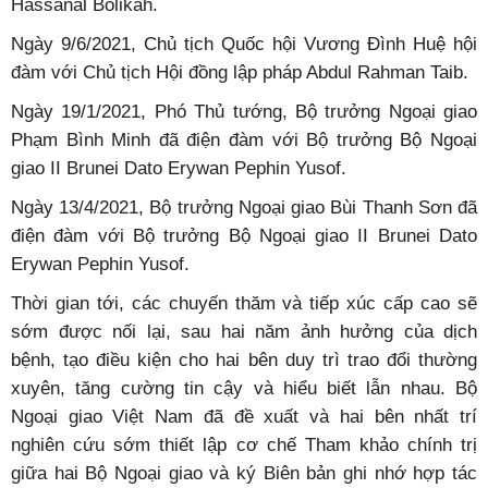
Tổng Bí thư, Chủ tịch nước Nguyễn Phú Trọng chủ trì lễ đón
Quốc vương Brunei Darussalam Sultan Haji Hassanal
Bolkiah, tại Phủ Chủ tịch, ngày 27/3/2019.
(Ảnh:
Baoquocte.vn)
Năm 2021, trong bối cảnh dịch bệnh phức tạp, hai nước
duy trì tiếp xúc cấp cao theo hình thức linh hoạt. Ngày
24/4/2021, nhân dịp tham dự Hội nghị Các nhà Lãnh đạo
ASEAN tại Jakarta, Indonesia, Thủ tướng Chính phủ
Phạm Minh Chính đã hội kiến Quốc vương Brunei Haji
Hassanal Bolikah.
Ngày 9/6/2021, Chủ tịch Quốc hội Vương Đình Huệ hội
đàm với Chủ tịch Hội đồng lập pháp Abdul Rahman Taib.
Ngày 19/1/2021, Phó Thủ tướng, Bộ trưởng Ngoại giao
Phạm Bình Minh đã điện đàm với Bộ trưởng Bộ Ngoại