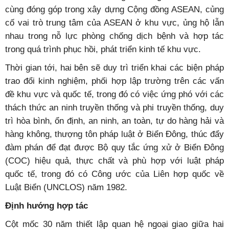
phương mà hai nước là thành viên như ASEAN, Liên hợp
quốc... và các khuôn khổ hợp tác liên quan. Brunei ủng
hộ Việt Nam tham gia các diễn đàn quốc tế. Hai nước
hợp tác tốt trong khuôn khổ ASEAN và các diễn đàn khu
vực, quốc tế khác.
Thiếu tướng Awang Halbi bin Mohd Yussof, Bộ trưởng Bộ
Quốc phòng thứ hai kiêm Chủ tịch Hội đồng An ninh quốc gia
Brunei tiếp Bộ trưởng Công an Tô Lâm ngày 14/2/2020 tại
Brunei.
(Ảnh: Baoquocte.vn)
Trong hai năm 2020 và 2021, Việt Nam và Brunei lần
lượt đảm nhiệm thành công vai trò Chủ tịch luân phiên
ASEAN. Hai bên tích cực ủng hộ sáng kiến của nhau,
cùng đóng góp trong xây dựng Cộng đồng ASEAN, củng
cố vai trò trung tâm của ASEAN ở khu vực, ủng hộ lẫn
nhau trong nỗ lực phòng chống dịch bệnh và hợp tác
trong quá trình phục hồi, phát triển kinh tế khu vực.
Thời gian tới, hai bên sẽ duy trì triển khai các biện pháp