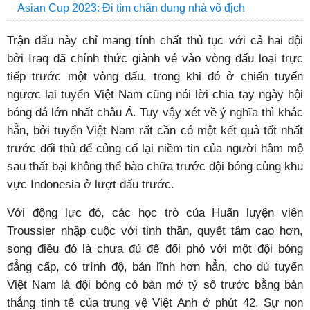
Asian Cup 2023: Đi tìm chân dung nhà vô địch
Trận đấu này chỉ mang tính chất thủ tục với cả hai đội
bởi Iraq đã chính thức giành vé vào vòng đấu loại trực
tiếp trước một vòng đấu, trong khi đó ở chiến tuyến
ngược lại tuyển Việt Nam cũng nói lời chia tay ngày hội
bóng đá lớn nhất châu Á. Tuy vậy xét về ý nghĩa thì khác
hẳn, bởi tuyển Việt Nam rất cần có một kết quả tốt nhất
trước đối thủ để củng cố lại niềm tin của người hâm mộ
sau thất bại không thể bào chữa trước đội bóng cùng khu
vực Indonesia ở lượt đấu trước.
Với động lực đó, các học trò của Huấn luyện viên
Troussier nhập cuộc với tinh thần, quyết tâm cao hơn,
song điều đó là chưa đủ để đối phó với một đội bóng
đẳng cấp, có trình độ, bản lĩnh hơn hẳn, cho dù tuyển
Việt Nam là đội bóng có bàn mở tỷ số trước bằng bàn
thắng tinh tế của trung vệ Việt Anh ở phút 42. Sự non