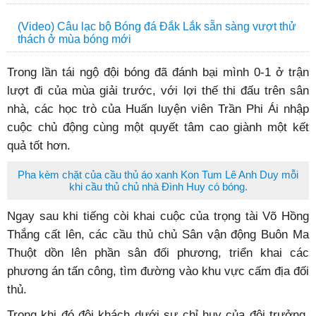
(Video) Câu lạc bộ Bóng đá Đắk Lắk sẵn sàng vượt thử
thách ở mùa bóng mới
Trong lần tái ngộ đội bóng đã đánh bại mình 0-1 ở trận
lượt đi của mùa giải trước, với lợi thế thi đấu trên sân
nhà, các học trò của Huấn luyện viên Trần Phi Ái nhập
cuộc chủ động cùng một quyết tâm cao giành một kết
quả tốt hơn.
Pha kèm chặt của cầu thủ áo xanh Kon Tum Lê Anh Duy mỗi
khi cầu thủ chủ nhà Đình Huy có bóng.
Ngay sau khi tiếng còi khai cuộc của trọng tài Võ Hồng
Thắng cất lên, các cầu thủ chủ Sân vận động Buôn Ma
Thuột dồn lên phần sân đối phương, triển khai các
phương án tấn công, tìm đường vào khu vực cấm địa đối
thủ.
Trong khi đó đội khách dưới sự chỉ huy của đội trưởng,