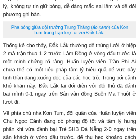
lý, không tự tin giữ bóng, dễ dàng mắc sai lầm và để đối
phương ghi bàn.
Pha bóng giữa đội trưởng Trung Thắng (
áo xanh
) của Kon
Tum trong trận lượt đi với Đắk Lắk.
Thống kê cho thấy, Đắk Lắk thường để thủng lưới ở hiệp
2 mà trận thua 1-2 trước Lâm Đồng ở vòng đấu trước là
một minh chứng rõ ràng. Huấn luyện viên Trần Phi Ái
chưa thể có một liệu pháp tâm lý hiệu quả để vực dậy
tinh thần đang xuống dốc của các học trò. Trong bối cảnh
khó khăn này, Đắk Lắk lại đối diện với đối thủ đã đánh
bại mình 0-1 ngay trên Sân vận đồng Buôn Ma Thuột ở
lượt đi.
Về phía chủ nhà Kon Tum, đội quân của Huấn luyện viên
Chu Ngọc Cảnh đang có phong độ tốt và tâm lý hưng
phấn khi vừa đánh bại Trẻ SHB Đà Nẵng 2-0 ngay trên
sân khách ở vòng đấu trước, để thu hẹp khoảng cách