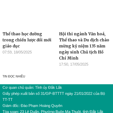
Thể thao học đường
Hội thi ngành Văn hoá,
trong chiến lược đổi mới
Thể thao và Du dịch chào
giáo dục
mừng kỷ niệm 135 năm
ngày sinh Chủ tịch Hồ
07:59, 18/05/2025
Chí Minh
17:50, 17/05/2025
TIN ĐỌC NHIỀU
Cơ quan chủ quản: Tỉnh ủy Đắk Lắk
Giấy phép xuất bản số 31/GP-BTTTT ngày 21/01/2022 của Bộ
TT-TT
Giám đốc: Đào Phạm Hoàng Quyên
Tòa soạn: 23 Lê Duẩn, Phường Buôn Ma Thuột, tỉnh Đắk Lắk