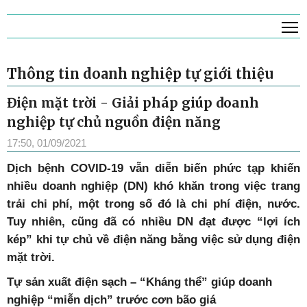
T
Thông tin doanh nghiệp tự giới thiệu
Điện mặt trời - Giải pháp giúp doanh
nghiệp tự chủ nguồn điện năng
17:50, 01/09/2021
Dịch bệnh COVID-19 vẫn diễn biến phức tạp khiến
nhiều doanh nghiệp (DN) khó khăn trong việc trang
trải chi phí, một trong số đó là chi phí điện, nước.
Tuy nhiên, cũng đã có nhiều DN đạt được “lợi ích
kép” khi tự chủ về điện năng bằng việc sử dụng điện
mặt trời.
Tự sản xuất điện sạch – “Kháng thể” giúp doanh
nghiệp “miễn dịch” trước cơn bão giá