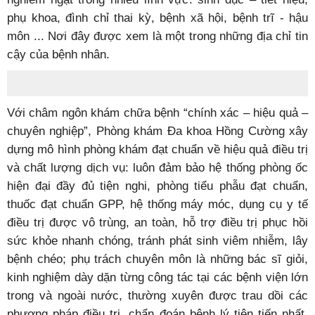
phụ khoa, đình chỉ thai kỳ, bệnh xã hội, bệnh trĩ - hậu
môn ... Nơi đây được xem là một trong những địa chỉ tin
cậy của bệnh nhân.
Với châm ngôn khám chữa bệnh “chính xác – hiệu quả –
chuyên nghiệp”, Phòng khám Đa khoa Hồng Cường xây
dựng mô hình phòng khám đạt chuẩn về hiệu quả điều trị
và chất lượng dịch vụ: luôn đảm bảo hệ thống phòng ốc
hiện đại đầy đủ tiện nghi, phòng tiểu phẫu đạt chuẩn,
thuốc đạt chuẩn GPP, hệ thống máy móc, dụng cụ y tế
điều trị được vô trùng, an toàn, hỗ trợ điều trị phục hồi
sức khỏe nhanh chóng, tránh phát sinh viêm nhiễm, lây
bệnh chéo; phụ trách chuyên môn là những bác sĩ giỏi,
kinh nghiệm dày dặn từng công tác tại các bệnh viện lớn
trong và ngoài nước, thường xuyên được trau dồi các
phương pháp điều trị, chẩn đoán bệnh lý tiên tiến nhất,