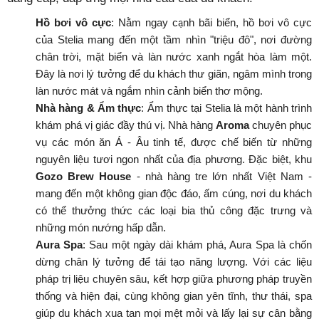
Hồ bơi vô cực
: Nằm ngay cạnh bãi biển, hồ bơi vô cực
của Stelia mang đến một tầm nhìn "triệu đô", nơi đường
chân trời, mặt biển và làn nước xanh ngắt hòa làm một.
Đây là nơi lý tưởng để du khách thư giãn, ngâm mình trong
làn nước mát và ngắm nhìn cảnh biển thơ mộng.
Nhà hàng & Ẩm thực
: Ẩm thực tại Stelia là một hành trình
khám phá vị giác đầy thú vị. Nhà hàng
Aroma
chuyên phục
vụ các món ăn Á - Âu tinh tế, được chế biến từ những
nguyên liệu tươi ngon nhất của địa phương. Đặc biệt, khu
Gozo Brew House
- nhà hàng tre lớn nhất Việt Nam -
mang đến một không gian độc đáo, ấm cúng, nơi du khách
có thể thưởng thức các loại bia thủ công đặc trưng và
những món nướng hấp dẫn.
Aura Spa
: Sau một ngày dài khám phá, Aura Spa là chốn
dừng chân lý tưởng để tái tạo năng lượng. Với các liệu
pháp trị liệu chuyên sâu, kết hợp giữa phương pháp truyền
thống và hiện đại, cùng không gian yên tĩnh, thư thái, spa
giúp du khách xua tan mọi mệt mỏi và lấy lại sự cân bằng