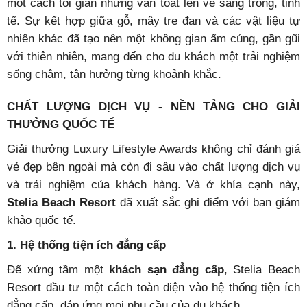
một cách tối giản nhưng vẫn toát lên vẻ sang trọng, tinh
tế. Sự kết hợp giữa gỗ, mây tre đan và các vật liệu tự
nhiên khác đã tạo nên một không gian ấm cúng, gần gũi
với thiên nhiên, mang đến cho du khách một trải nghiệm
sống chậm, tận hưởng từng khoảnh khắc.
CHẤT LƯỢNG DỊCH VỤ - NỀN TẢNG CHO GIẢI
THƯỞNG QUỐC TẾ
Giải thưởng Luxury Lifestyle Awards không chỉ đánh giá
vẻ đẹp bên ngoài mà còn đi sâu vào chất
lượng dịch vụ
và trải nghiệm của khách hàng. Và ở khía cạnh này,
Stelia Beach Resort
đã xuất sắc ghi điểm với ban giám
khảo quốc tế.
1. Hệ thống tiện ích đẳng cấp
Để xứng tầm một
khách sạn đẳng cấp
, Stelia Beach
Resort đầu tư một cách toàn diện vào hệ thống tiện ích
đẳng cấp, đáp ứng mọi nhu cầu của du khách.