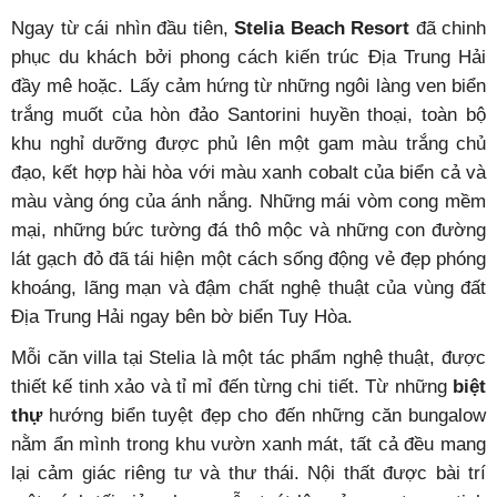
Ngay từ cái nhìn đầu tiên,
Stelia Beach Resort
đã chinh
phục du khách bởi phong cách kiến trúc Địa Trung Hải
đầy mê hoặc. Lấy cảm hứng từ những ngôi làng ven biển
trắng muốt của hòn đảo Santorini huyền thoại, toàn bộ
khu nghỉ dưỡng được phủ lên một gam màu trắng chủ
đạo, kết hợp hài hòa với màu xanh cobalt của biển cả và
màu vàng óng của ánh nắng. Những mái vòm cong mềm
mại, những bức tường đá thô mộc và những con đường
lát gạch đỏ đã tái hiện một cách sống động vẻ đẹp phóng
khoáng, lãng mạn và đậm chất nghệ thuật của vùng đất
Địa Trung Hải ngay bên bờ biển Tuy Hòa.
Mỗi căn villa tại Stelia là một tác phẩm nghệ thuật, được
thiết kế tinh xảo và tỉ mỉ đến từng chi tiết. Từ những
biệt
thự
hướng biển tuyệt đẹp cho đến những căn bungalow
nằm ẩn mình trong khu vườn xanh mát, tất cả đều mang
lại cảm giác riêng tư và thư thái. Nội thất được bài trí