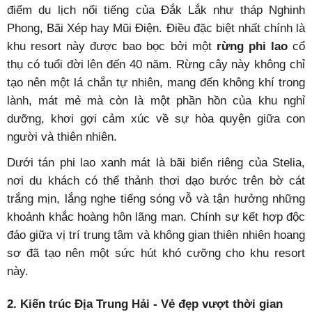
điểm du lịch nổi tiếng của Đắk Lắk như tháp Nghinh
Phong, Bãi Xép hay Mũi Điện. Điều đặc biệt nhất chính là
khu resort này được bao bọc bởi một
rừng phi lao
cổ
thụ có tuổi đời lên đến 40 năm. Rừng cây này không chỉ
tạo nên một lá chắn tự nhiên, mang đến không khí trong
lành, mát mẻ mà còn là một phần hồn của khu nghỉ
dưỡng, khơi gợi cảm xúc về sự hòa quyện giữa con
người và thiên nhiên.
Dưới tán phi lao xanh mát là bãi biển riêng của Stelia,
nơi du khách có thể thảnh thơi dạo bước trên bờ cát
trắng mịn, lắng nghe tiếng sóng vỗ và tận hưởng những
khoảnh khắc hoàng hôn lãng mạn. Chính sự kết hợp độc
đáo giữa vị trí trung tâm và không gian thiên nhiên hoang
sơ đã tạo nên một sức hút khó cưỡng cho khu resort
này.
2. Kiến trúc Địa Trung Hải - Vẻ đẹp vượt thời gian