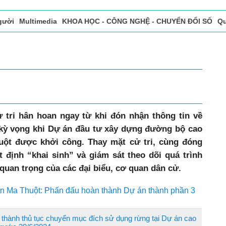
gười
Multimedia
KHOA HỌC - CÔNG NGHỆ - CHUYỂN ĐỔI SỐ
Qu
ọc báo in
Tòa soạn - Bạn đọc
Vấn Đề Bạn Đọc Quan Tâm
 tri hân hoan ngay từ khi đón nhận thông tin về
kỳ vọng khi Dự án đầu tư xây dựng đường bộ cao
ột được khởi công. Thay mặt cử tri, cùng đóng
t định “khai sinh” và giám sát theo dõi quá trình
 quan trọng của các đại biểu, cơ quan dân cử.
n Ma Thuột: Phấn đấu hoàn thành Dự án thành phần 3
thành thủ tục chuyển mục đích sử dụng rừng tại Dự án cao