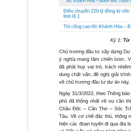
tốc Khánh Hòa – Buôn Ma Thuột 
Điều chuyển 220 tỷ đồng từ vố
tỉnh lộ 1
Thi công cao tốc Khánh Hòa – B
Kỳ 1:
Từ 
Chủ trương đầu tư xây dựng Dự
ý nghĩa mang tầm chiến lược. V
đã phát huy vai trò, trách nhiệ
dung chất vấn, đề nghị giải trì
về chủ trương đầu tư dự án này.
N
gày 31/3/2022, theo Thông bá
phủ đã thống nhất về sự cần th
Châu Đốc – Cần Thơ – Sóc Tră
Tàu. Về cơ chế đặc thù, thống 
hiện các đoạn tuyến đi qua địa 