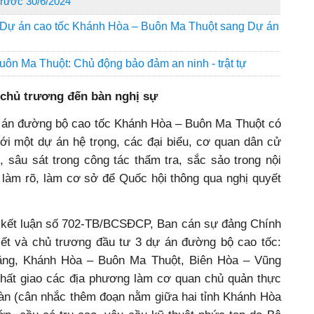
trước 30/6/2024
n Dự án cao tốc Khánh Hòa – Buôn Ma Thuột sang Dự án
uôn Ma Thuột: Chủ động bảo đảm an ninh - trật tự
chủ trương đến bàn nghị sự
 án đường bộ cao tốc Khánh Hòa – Buôn Ma Thuột có
ới một dự án hệ trọng, các đại biểu, cơ quan dân cử
m, sâu sát trong công tác thẩm tra, sắc sảo trong nội
nh làm rõ, làm cơ sở để Quốc hội thông qua nghị quyết
o kết luận số 702-TB/BCSĐCP, Ban cán sự đảng Chính
iết và chủ trương đầu tư 3 dự án đường bộ cao tốc:
ng, Khánh Hòa – Buôn Ma Thuột, Biên Hòa – Vũng
nhất giao các địa phương làm cơ quan chủ quản thực
bàn (cân nhắc thêm đoạn nằm giữa hai tỉnh Khánh Hòa