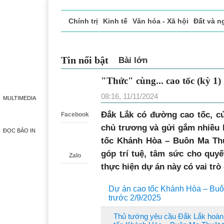
Chính trị
Kinh tế
Văn hóa - Xã hội
Đất và n
Doanh nghiệp giới thiệu
Phóng sự - Ký sự
Đ
Tin nổi bật
Bài lớn
"Thức" cùng... cao tốc (kỳ 1)
Zalo
08:16, 11/11/2024
MULTIMEDIA
Đắk Lắk có đường cao tốc, cử
Facebook
chủ trương và gửi gắm nhiều 
ĐỌC BÁO IN
tốc Khánh Hòa – Buôn Ma Thu
góp trí tuệ, tâm sức cho quyế
Zalo
thực hiện dự án này có vai trò
Dự án cao tốc Khánh Hòa – Buô
trước 2/9/2025
Thủ tướng yêu cầu Đắk Lắk hoàn 