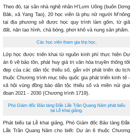
Hy vọng cho làng gốm Yang Tao
Theo đó, tại sân nhà nghệ nhân H’Lưm Uông (buôn Dơng
Băk, xã Yang Tao), 20 học viên là phụ nữ người M’nông
tại địa phương sẽ được học quy trình làm gốm, từ giã
đất, nặn tạo hình, chà bóng, phơi khô và nung sản phẩm.
Các học viên tham gia lớp học.
Lớp học được triển khai từ nguồn kinh phí thực hiện Dự
án 6 về bảo tồn, phát huy giá trị văn hóa truyền thống tốt
đẹp của các dân tộc thiểu số, gắn với phát triển du lịch
thuộc Chương trình mục tiêu quốc gia phát triển kinh tế -
xã hội vùng đồng bào dân tộc thiểu số và miền núi giai
đoạn 2021 - 2030 (Chương trình 1719).
Phó Giám đốc Bảo tàng Đắk Lắk Trần Quang Năm phát biểu
tại Lễ khai giảng.
Phát biểu tại Lễ khai giảng, Phó Giám đốc Bảo tàng Đắk