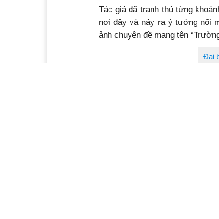
Tác giả đã tranh thủ từng khoản
nơi đây và nảy ra ý tưởng nối m
ảnh chuyên đề mang tên “Trường 
Đại 
Các tác phẩm được trưng bày tại
mà còn có giá trị chuyển tải nh
có cái nhìn gần gũi, chân thự
sống, mạnh về quân sự, đủ về vật
Qua đó, thể hiện niềm tin mãnh
Việt Nam luôn được bình yên, t
Ban Tổ chức trao bằng chứng nhận 
Tại buổi lễ, Ban tổ chức đã mời
trận chiến Gạc Ma diễn ra vào n