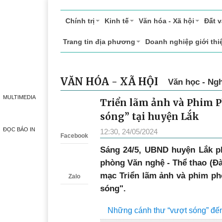
Chính trị
Kinh tế
Văn hóa - Xã hội
Đất 
Trang tin địa phương
Doanh nghiệp giới thi
VĂN HÓA - XÃ HỘI
Văn học - Ngh
MULTIMEDIA
Triển lãm ảnh và Phim Ph
Zalo
sóng” tại huyện Lắk
ĐỌC BÁO IN
12:30, 24/05/2024
Facebook
Sáng 24/5, UBND huyện Lắk p
phòng Văn nghệ - Thể thao (Đà
mạc Triển lãm ảnh và phim phó
Zalo
sóng".
Những cánh thư “vượt sóng” đế