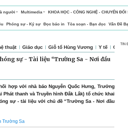
và người
Multimedia
KHOA HỌC - CÔNG NGHỆ - CHUYỂN ĐỔI
ệu
Phóng sự - Ký sự
Đọc báo in
Tòa soạn - Bạn đọc
Vấn Đề B
TIN
ệ thuật
Giáo dục
Giỗ tổ Hùng Vương
Y tế
Chính 
óng sự - Tài liệu “Trường Sa - Nơi đầu
hối hợp với nhà báo Nguyễn Quốc Hưng, Trưởng
i Phát thanh và Truyền hình Đắk Lắk) tổ chức khai
ng sự - tài liệu với chủ đề “Trường Sa - Nơi đầu
n Trường Sa