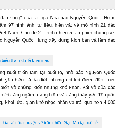
nơi đầu sóng” của tác giả Nhà báo Nguyễn Quốc Hưng
 lãm 97 hình ảnh, tư liệu, hiện vật và mô hình 21 đảo
iệt Nam. Chủ đề 2: Trình chiếu 5 tập phim phóng sự,
báo Nguyễn Quốc Hưng xây dựng kịch bản và làm đạo
i biểu tham dự lễ khai mạc.
g buổi triển lãm tại buổi lễ, nhà báo Nguyễn Quốc
h yêu biển cả da diết, nhưng chỉ khi được đến, trực
biển và chứng kiến những khó khăn, vất vả của các
a mới càng ngấm, càng hiểu và càng thấy yêu Tổ quốc
g, khói lửa, gian khó nhọc nhằn và trải qua hơn 4.000
chia sẻ câu chuyện về trận chiến Gạc Ma tại buổi lễ.