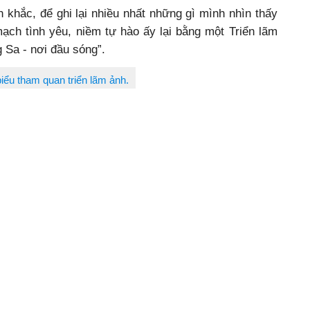
h khắc, để ghi lại nhiều nhất những gì mình nhìn thấy
ạch tình yêu, niềm tự hào ấy lại bằng một Triển lãm
Sa - nơi đầu sóng”.
biểu tham quan triển lãm ảnh.
 triển lãm không chỉ có chất lượng cao về nghệ thuật
ững thông tin phong phú, đa chiều, giúp cho người xem
c và hiểu biết hơn một quần đảo Trường Sa đầy sức
 chất và con người thì gan dạ, kiên trung.
 liệt để góp phần dựng xây và bảo vệ cho đất nước
hịnh vượng và hùng cường.
cho nhiếp ảnh gia trưng bày tác phẩm tại triển lãm ảnh và
nhân chứng lịch sử.
 nhân chứng lịch sử Trương Văn Hiền (người trở về từ
gày 14/3/1988) tới trò chuyện, để hiểu thêm về tình