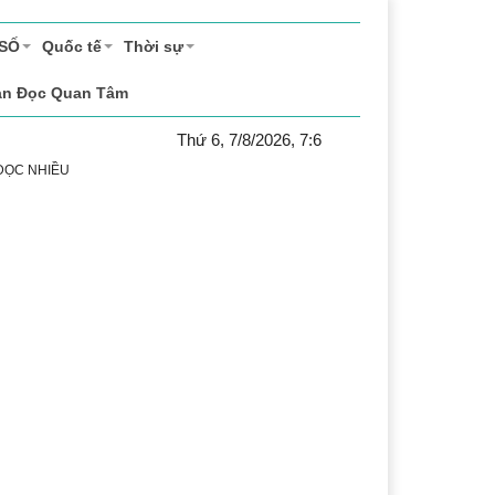
 SỐ
Quốc tế
Thời sự
ạn Đọc Quan Tâm
Thứ 6, 7/8/2026, 7:6
 ĐỌC NHIỀU
sách xã hội
Pháp luật
Chuyển đổi số
Thể thao
Vă