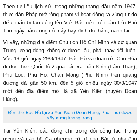
Theo tư liệu lịch sử, trong những tháng đầu năm 1947,
thực dân Pháp mở rộng phạm vi hoạt động ra vùng tự do
để chuẩn bị tấn công lên Việt Bắc nên trên bầu trời Phú
Thọ ngày nào cũng có máy bay địch do thám, oanh tạc.
Vì vậy, những địa điểm Chủ tịch Hồ Chí Minh và cơ quan
Trung ương đóng không ở được lâu, phải thay đổi luôn.
Vào 19 giờ ngày 29/3/1947, Bác Hồ và đoàn rời Chu Hóa
đi dọc theo Quốc lộ 2 qua các xã Tiên Kiên (Lâm Thao),
Phú Lộc, Phú Hộ, Chân Mộng (Phù Ninh) trên quãng
đường dài gần 50 km, đến 5 giờ chiều ngày 30/3/1947
mới đến địa điểm mới là xã Yên Kiện (huyện Đoan
Hùng).
Đền thờ Bác Hồ tại xã Yên Kiện (Đoan Hùng, Phú Thọ) được
xây dựng khang trang.
Tại Yên Kiện, các đồng chí trong đội công tác Trung
ương và cán bộ địa phương bố trí cho Bác ở nhà ông