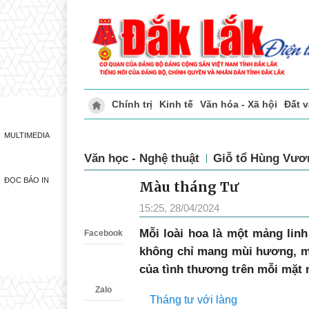
Chính trị
Kinh tế
Văn hóa - Xã hội
Đất 
Doanh nghiệp giới thiệu
Phóng sự - Ký 
MULTIMEDIA
Văn học - Nghệ thuật
Giỗ tổ Hùng Vươ
ĐỌC BÁO IN
Màu tháng Tư
Zalo
15:25, 28/04/2024
Mỗi loài hoa là một mảng li
Facebook
không chỉ mang mùi hương, mà
của tình thương trên mỗi mặt 
Zalo
Tháng tư với làng