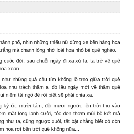
hành phố, nhìn những thiếu nữ dừng xe bên hàng hoa
 trắng mà chạnh lòng nhớ loài hoa nhỏ bé quê nghèo.
 cuộc đời, sau chuỗi ngày đi xa xứ lạ, ta trở về quê
hoa xoan.
như những quả cầu tím khổng lồ treo giữa trời quê
Hoa như trách thầm ai đó lâu ngày mới về thăm quê
i niềm tái ngộ để rồi biết sẽ phải chia xa.
g ký ức mười tám, đôi mươi ngước lên trời thu vào
em mắt long lanh cười, tóc đen thơm mùi bồ kết mà
 như ta, cũng ngược xuôi, tất bật chẳng biết có còn
ắm hoa rơi bên trời quê không nữa...