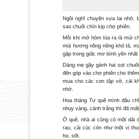
Ngồi nghĩ chuyện xưa lại nhớ, b
sao chuối chín kịp chợ phiên.
Mỗi khi mở hòm lúa ra là mùi c
mùi hương nồng nồng khó tả, mà 
gặp trong giấc mơ bình yên nhất
Dáng mẹ gầy gánh hai sọt chuối
đến góp vào chợ phiên cho thêm
mua cho các con tập vở, cái k
nhớ.
Hoa tháng Tư quê mình đâu chỉ
nhụy vàng, cánh trắng thì đã mấ
Ở quê, nhà ai cũng có một dải đ
rau, cải cúc còn như một vị th
ho, sốt.