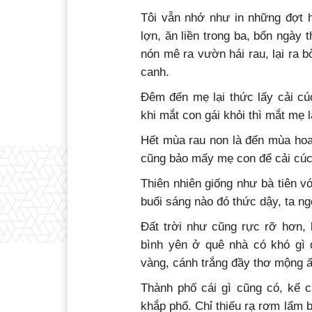
Tôi vẫn nhớ như in những đợt h
lợn, ăn liền trong ba, bốn ngày 
nón mê ra vườn hái rau, lại ra b
canh.
Đêm đến mẹ lại thức lấy cải cú
khi mắt con gái khỏi thì mắt mẹ 
Hết mùa rau non là đến mùa hoa,
cũng bảo mấy mẹ con để cải cúc
Thiên nhiên giống như bà tiên v
buổi sáng nào đó thức dậy, ta n
Đất trời như cũng rực rỡ hơn, 
bình yên ở quê nhà có khó gì 
vàng, cánh trắng đầy thơ mộng ấ
Thành phố cái gì cũng có, kể 
khắp phố. Chỉ thiếu rạ rơm lấm 