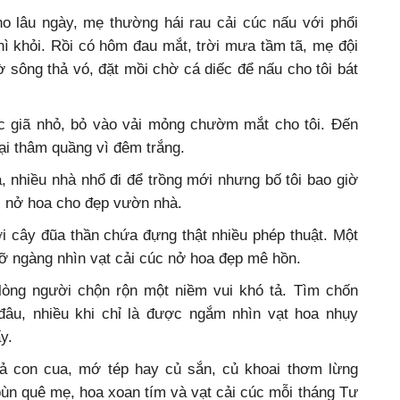
o lâu ngày, mẹ thường hái rau cải cúc nấu với phổi
thì khỏi. Rồi có hôm đau mắt, trời mưa tầm tã, mẹ đội
ờ sông thả vó, đặt mồi chờ cá diếc để nấu cho tôi bát
c giã nhỏ, bỏ vào vải mỏng chườm mắt cho tôi. Đến
lại thâm quầng vì đêm trắng.
 nhiều nhà nhổ đi để trồng mới nhưng bố tôi bao giờ
 nở hoa cho đẹp vườn nhà.
ới cây đũa thần chứa đựng thật nhiều phép thuật. Một
gỡ ngàng nhìn vạt cải cúc nở hoa đẹp mê hồn.
lòng người chộn rộn một niềm vui khó tả. Tìm chốn
đâu, nhiều khi chỉ là được ngắm nhìn vạt hoa nhụy
y.
cả con cua, mớ tép hay củ sắn, củ khoai thơm lừng
bùn quê mẹ, hoa xoan tím và vạt cải cúc mỗi tháng Tư