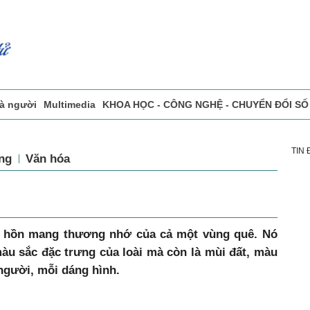
và người
Multimedia
KHOA HỌC - CÔNG NGHỆ - CHUYỂN ĐỔI SỐ
sự
Đọc báo in
Tòa soạn - Bạn đọc
Vấn Đề Bạn Đọc Quan Tâm
TIN
ng
Văn hóa
nh hồn mang thương nhớ của cả một vùng quê. Nó
u sắc đặc trưng của loài mà còn là mùi đất, màu
người, mỗi dáng hình.