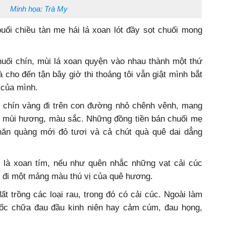
Minh họa: Trà My
uổi chiều tàn mẹ hái lá xoan lót đầy sọt chuối mong
huối chín, mùi lá xoan quyện vào nhau thành một thứ
cho đến tận bây giờ thi thoảng tôi vẫn giật mình bắt
 của mình.
 chín vàng đi trên con đường nhỏ chênh vênh, mang
 mùi hương, màu sắc. Những đồng tiền bán chuối mẹ
hăn quàng mới đỏ tươi và cả chút quà quê dai dẳng
 là xoan tím, nếu như quên nhắc những vạt cải cúc
t đi một mảng màu thú vị của quê hương.
ất trồng các loại rau, trong đó có cải cúc. Ngoài làm
uốc chữa đau đầu kinh niên hay cảm cúm, đau họng,