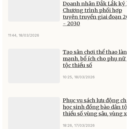
Doanh nhân Đắk Lắk ký k
Chương trình phối hợp
tuyên truyền giai đoạn 2
- 2030
11:44, 18/03/2026
Tạo sân chơi thể thao làn
mạnh, bổ ích cho phụ nữ 
tộc thiểu số
10:25, 18/03/2026
Phục vụ sách lưu động ch
học sinh đồng bào dân tộ
thiểu số vùng sâu, vùng x
18:26, 17/03/2026