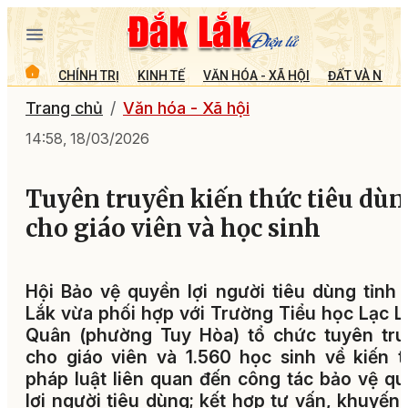
CHÍNH TRỊ
KINH TẾ
VĂN HÓA - XÃ HỘI
ĐẤT VÀ NGƯỜ
Trang chủ
Văn hóa - Xã hội
14:58, 18/03/2026
Tuyên truyền kiến thức tiêu dù
cho giáo viên và học sinh
Hội Bảo vệ quyền lợi người tiêu dùng tỉnh
Lắk vừa phối hợp với Trường Tiểu học Lạc 
Quân (phường Tuy Hòa) tổ chức tuyên tru
cho giáo viên và 1.560 học sinh về kiến 
pháp luật liên quan đến công tác bảo vệ q
lợi người tiêu dùng; kết hợp tư vấn, khuyến