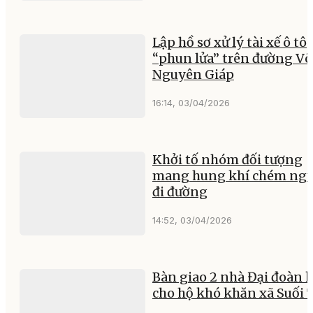
Lập hồ sơ xử lý tài xế ô tô
“phun lửa” trên đường Võ
Nguyên Giáp
16:14, 03/04/2026
Khởi tố nhóm đối tượng
mang hung khí chém ngư
đi đường
14:52, 03/04/2026
Bàn giao 2 nhà Đại đoàn k
cho hộ khó khăn xã Suối 