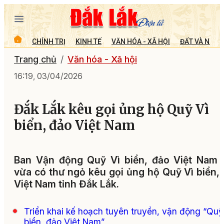
CHÍNH TRỊ
KINH TẾ
VĂN HÓA - XÃ HỘI
ĐẤT VÀ NGƯỜ
Trang chủ
Văn hóa - Xã hội
16:19, 03/04/2026
Đắk Lắk kêu gọi ủng hộ Quỹ Vì
biển, đảo Việt Nam
Ban Vận động Quỹ Vì biển, đảo Việt Nam 
vừa có thư ngỏ kêu gọi ủng hộ Quỹ Vì biển,
Việt Nam tỉnh Đắk Lắk.
Triển khai kế hoạch tuyên truyền, vận động “Quỹ
biển, đảo Việt Nam”