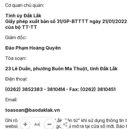
Cơ quan chủ quản:
Tỉnh ủy Đắk Lắk
Giấy phép xuất bản số 31/GP-BTTTT ngày 21/01/2022
của bộ TT-TT
Giám đốc:
Đào Phạm Hoàng Quyên
Tòa soạn:
23 Lê Duẩn, phường Buôn Ma Thuột, tỉnh Đắk Lắk
Điện thoại:
(0262) 3852383 - 3810414 - Fax: (0262) 3810451
Email:
toasoan@baodaklak.vn
Ghi rõ nguồn "Báo Đắk Lắk điện tử" khi sử dụng thông tin t
website này. Các trang ngoài sẽ mở ra tại cửa sổ mới. Báo 