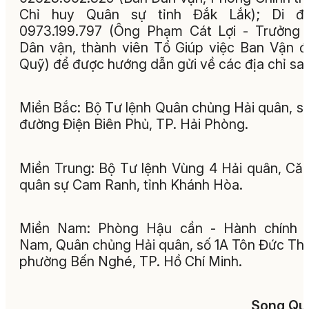
Chỉ huy Quân sự tỉnh Đắk Lắk); Di độ
0973.199.797 (Ông Phạm Cát Lợi - Trưởng
Dân vận, thành viên Tổ Giúp việc Ban Vận 
Quỹ) để được hướng dẫn gửi về các địa chỉ sau
Miền Bắc: Bộ Tư lệnh Quân chủng Hải quân, s
đường Điện Biên Phủ, TP. Hải Phòng.
Miền Trung: Bộ Tư lệnh Vùng 4 Hải quân, Că
quân sự Cam Ranh, tỉnh Khánh Hòa.
Miền Nam: Phòng Hậu cần - Hành chính p
Nam, Quân chủng Hải quân, số 1A Tôn Đức Th
phường Bến Nghé, TP. Hồ Chí Minh.
Song Qu