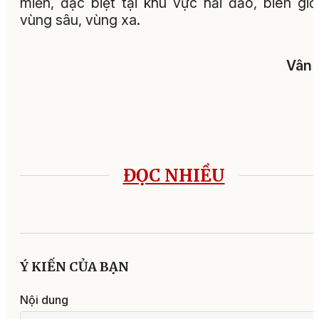
miền, đặc biệt tại khu vực hải đảo, biên giớ
vùng sâu, vùng xa.
Vân 
ĐỌC NHIỀU
Ý KIẾN CỦA BẠN
Nội dung