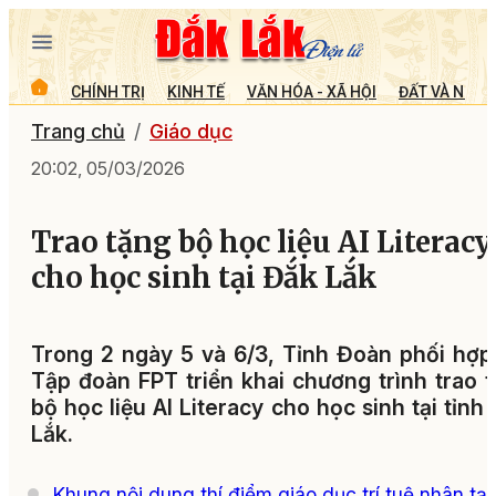
CHÍNH TRỊ
KINH TẾ
VĂN HÓA - XÃ HỘI
ĐẤT VÀ NGƯỜ
Trang chủ
Giáo dục
20:02, 05/03/2026
Trao tặng bộ học liệu AI Literacy
cho học sinh tại Đắk Lắk
Trong 2 ngày 5 và 6/3, Tỉnh Đoàn phối hợp
Tập đoàn FPT triển khai chương trình trao 
bộ học liệu AI Literacy cho học sinh tại tỉnh
Lắk.
Khung nội dung thí điểm giáo dục trí tuệ nhân tạ