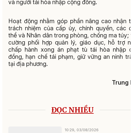
và người tái hòa nhập cộng đồng.
Hoạt động nhằm góp phần nâng cao nhận t
trách nhiệm của cấp ủy, chính quyền, các 
thể và Nhân dân trong phòng, chống ma túy; 
cường phối hợp quản lý, giáo dục, hỗ trợ n
chấp hành xong án phạt tù tái hòa nhập 
đồng, hạn chế tái phạm, giữ vững an ninh trậ
tại địa phương.
Trung 
ĐỌC NHIỀU
10:29, 03/08/2026