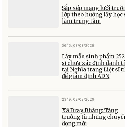
Sắp xếp mạng lưới trườ
lớp theo hướng lấy học 
làm trung tâm
06:15, 03/08/2026
Lấy mẫu sinh phẩm 252 l
sĩ chưa xác định danh tí
tại Nghĩa trang Liệt sĩ t
để giám định ADN
23:19, 03/08/2026
Xã Dray Bhăng: Tăng
trưởng từ những chuyể
động mới