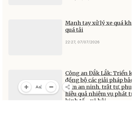
Mạnh tay xử lý xe quá khổ
quá tải
22:27, 07/07/2026
Công an Đắk Lắk: Triển k
đồng bộ các giải pháp bảo
đảm an ninh, trật tự, phục
hiệu quả nhiệm vụ phát tr
kinh tế - xã hội
22:22, 07/07/2026