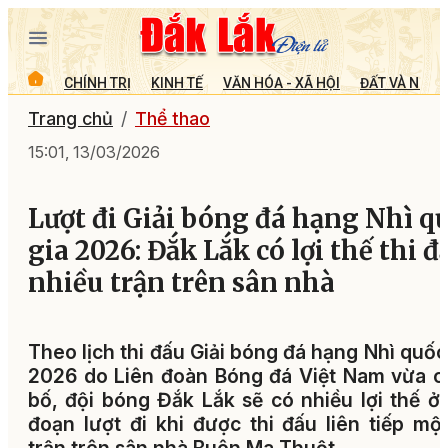
CHÍNH TRỊ
KINH TẾ
VĂN HÓA - XÃ HỘI
ĐẤT VÀ NGƯỜ
Trang chủ
Thể thao
15:01, 13/03/2026
Lượt đi Giải bóng đá hạng Nhì q
gia 2026: Đắk Lắk có lợi thế thi đ
nhiều trận trên sân nhà
Theo lịch thi đấu Giải bóng đá hạng Nhì quốc
2026 do Liên đoàn Bóng đá Việt Nam vừa 
bố, đội bóng Đắk Lắk sẽ có nhiều lợi thế ở 
đoạn lượt đi khi được thi đấu liên tiếp mộ