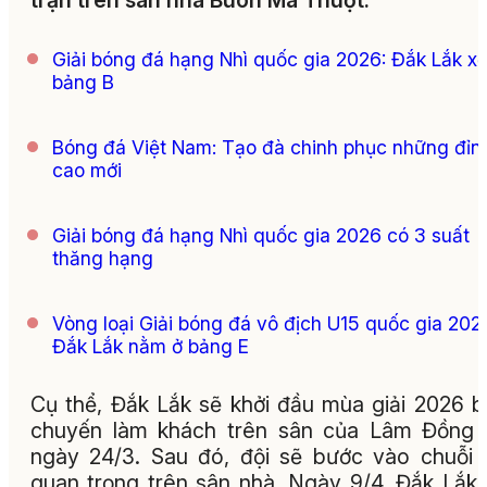
trận trên sân nhà Buôn Ma Thuột.
Giải bóng đá hạng Nhì quốc gia 2026: Đắk Lắk x
bảng B
Bóng đá Việt Nam: Tạo đà chinh phục những đỉn
cao mới
Giải bóng đá hạng Nhì quốc gia 2026 có 3 suất
thăng hạng
Vòng loại Giải bóng đá vô địch U15 quốc gia 202
Đắk Lắk nằm ở bảng E
Cụ thể, Đắk Lắk sẽ khởi đầu mùa giải 2026 
chuyến làm khách trên sân của Lâm Đồng 
ngày 24/3. Sau đó, đội sẽ bước vào chuỗi 
quan trọng trên sân nhà. Ngày 9/4, Đắk Lắk 