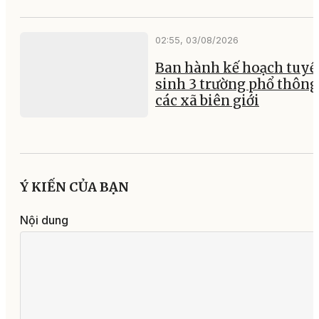
02:55, 03/08/2026
Ban hành kế hoạch tuyể
sinh 3 trường phổ thông 
các xã biên giới
Ý KIẾN CỦA BẠN
Nội dung