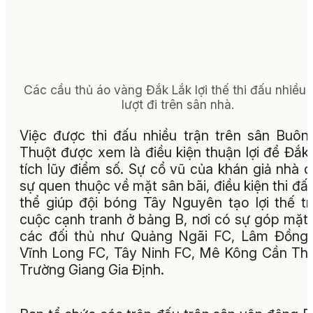
Các cầu thủ áo vàng Đắk Lắk lợi thế thi đấu nhiều 
lượt đi trên sân nhà.
Việc được thi đấu nhiều trận trên sân Buô
Thuột được xem là điều kiện thuận lợi để Đắk
tích lũy điểm số. Sự cổ vũ của khán giả nhà 
sự quen thuộc về mặt sân bãi, điều kiện thi đấ
thể giúp đội bóng Tây Nguyên tạo lợi thế t
cuộc cạnh tranh ở bảng B, nơi có sự góp mặt
các đối thủ như Quảng Ngãi FC, Lâm Đồng
Vĩnh Long FC, Tây Ninh FC, Mê Kông Cần Th
Trường Giang Gia Định.