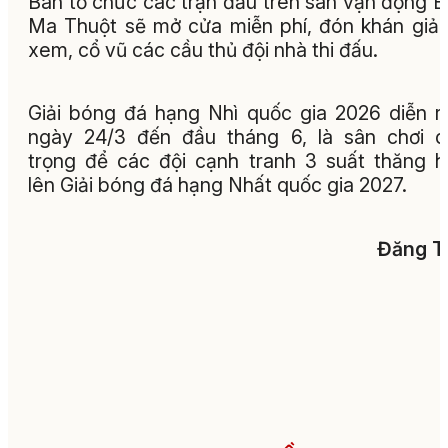
Ban tổ chức các trận đấu trên sân vận động 
Ma Thuột sẽ mở cửa miễn phí, đón khán giả
xem, cổ vũ các cầu thủ đội nhà thi đấu.
Giải bóng đá hạng Nhì quốc gia 2026 diễn r
ngày 24/3 đến đầu tháng 6, là sân chơi 
trọng để các đội cạnh tranh 3 suất thăng 
lên Giải bóng đá hạng Nhất quốc gia 2027.
Đăng T