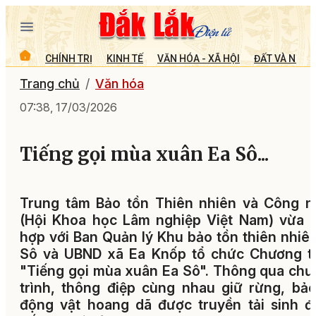
CHÍNH TRỊ
KINH TẾ
VĂN HÓA - XÃ HỘI
ĐẤT VÀ NGƯỜ
Trang chủ
Văn hóa
07:38, 17/03/2026
Tiếng gọi mùa xuân Ea Sô...
Trung tâm Bảo tồn Thiên nhiên và Công n
(Hội Khoa học Lâm nghiệp Việt Nam) vừa 
hợp với Ban Quản lý Khu bảo tồn thiên nhiê
Sô và UBND xã Ea Knốp tổ chức Chương tr
"Tiếng gọi mùa xuân Ea Sô". Thông qua ch
trình, thông điệp cùng nhau giữ rừng, bả
động vật hoang dã được truyền tải sinh 