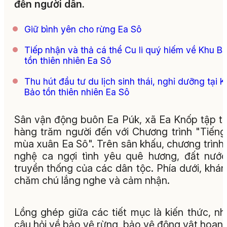
đến người dân.
Giữ bình yên cho rừng Ea Sô
Tiếp nhận và thả cá thể Cu li quý hiếm về Khu B
tồn thiên nhiên Ea Sô
Thu hút đầu tư du lịch sinh thái, nghỉ dưỡng tại 
Bảo tồn thiên nhiên Ea Sô
Sân vận động buôn Ea Púk, xã Ea Knốp tập t
hàng trăm người đến với Chương trình "Tiếng
mùa xuân Ea Sô". Trên sân khấu, chương trình
nghệ ca ngợi tình yêu quê hương, đất nướ
truyền thống của các dân tộc. Phía dưới, khán
chăm chú lắng nghe và cảm nhận.
Lồng ghép giữa các tiết mục là kiến thức, n
câu hỏi về bảo vệ rừng, bảo vệ động vật hoan