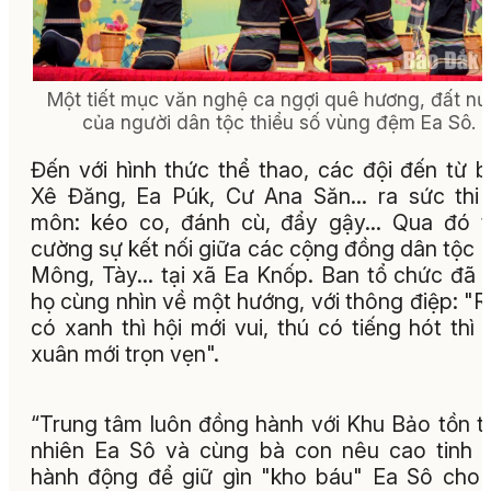
Một tiết mục văn nghệ ca ngợi quê hương, đất n
của người dân tộc thiểu số vùng đệm Ea Sô.
Đến với hình thức thể thao, các đội đến từ 
Xê Đăng, Ea Púk, Cư Ana Săn… ra sức thi
môn: kéo co, đánh cù, đẩy gậy... Qua đó 
cường sự kết nối giữa các cộng đồng dân tộc 
Mông, Tày… tại xã Ea Knốp. Ban tổ chức đã 
họ cùng nhìn về một hướng, với thông điệp: "
có xanh thì hội mới vui, thú có tiếng hót thì
xuân mới trọn vẹn".
“Trung tâm luôn đồng hành với Khu Bảo tồn t
nhiên Ea Sô và cùng bà con nêu cao tinh 
hành động để giữ gìn "kho báu" Ea Sô cho