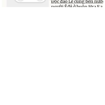
Độc đáo Lễ cúng bến nước
người Êđê ở buôn Hra Ea T
xã Dray Bhăng
18:16, 09/03/2026
Khai trương Góc văn hóa
Nhật Bản tại Trường Đại 
Tây Nguyên
15:27, 09/03/2026
MULTIMEDIA