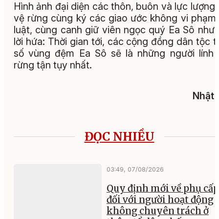
Hình ảnh đại diện các thôn, buôn và lực lượng
vệ rừng cùng ký các giao ước không vi phạm
luật, cùng canh giữ viên ngọc quý Ea Sô như
lời hứa: Thời gian tới, các cộng đồng dân tộc t
số vùng đệm Ea Sô sẽ là những người lính
rừng tận tụy nhất.
Nhật 
ĐỌC NHIỀU
03:49, 07/08/2026
Quy định mới về phụ cấp
đối với người hoạt động
không chuyên trách ở