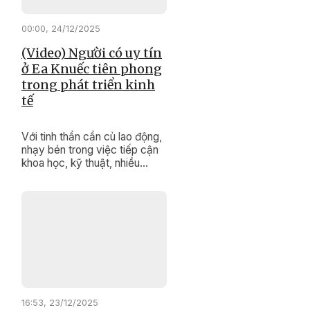
hóa sau hợp nhất tỉnh được
các đại biểu quan tâm, đặt
00:00, 24/12/2025
câu hỏi chất vấn.
(Video) Người có uy tín
ở Ea Knuếc tiên phong
trong phát triển kinh
tế
Với tinh thần cần cù lao động,
nhạy bén trong việc tiếp cận
khoa học, kỹ thuật, nhiều
người có uy tín ở xã Ea Knuếc
đã trở thành tấm gương tiêu
biểu trong phát triển kinh tế gia
đình; tích cực tuyên truyền,
vận động người dân vùng
đồng bào dân tộc thiểu số thi
đua lao động sản xuất để
nâng cao đời sống.
16:53, 23/12/2025