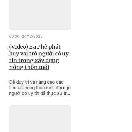
nội dung quan trọng, tạo cơ sở
pháp lý cho việc thực hiện
các mục tiêu phát triển kinh tế
- xã hội, đảm bảo quốc phòng
- an ninh của tỉnh trong năm
2026 và những năm tiếp theo.
00:00, 24/12/2025
(Video) Ea Phê phát
huy vai trò người có uy
tín trong xây dựng
nông thôn mới
Để duy trì và nâng cao các
tiêu chí nông thôn mới, đội ngũ
người có uy tín đã thực sự trở
thành những “cánh tay nối dài”
đắc lực của cấp ủy, chính
quyền, khơi dậy sức dân,
nâng cao đồng thuận xã hội
để thay đổi diện mạo buôn
làng.