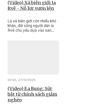
(Video) Xã biên giới Ia
Rvê - Nỗ lực vươn lên
Là xã biên giới còn nhiều khó
khăn, đời sống người dân Ia
Rvê chủ yếu dựa vào sản
xuất nông nghiệp, hạ tầng
chưa đồng bộ. Tuy nhiên, với
sự quan tâm đầu tư của Đảng,
Nhà nước cùng nỗ lực của
chính quyền và Nhân dân địa
phương, diện mạo xã biên giới
này đang từng bước đổi thay
rõ nét.
00:00, 27/12/2025
(Video) Ea Bung: Sức
bật từ chính sách giảm
nghèo