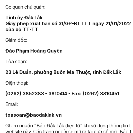
Cơ quan chủ quản:
Tỉnh ủy Đắk Lắk
Giấy phép xuất bản số 31/GP-BTTTT ngày 21/01/2022
của bộ TT-TT
Giám đốc:
Đào Phạm Hoàng Quyên
Tòa soạn:
23 Lê Duẩn, phường Buôn Ma Thuột, tỉnh Đắk Lắk
Điện thoại:
(0262) 3852383 - 3810414 - Fax: (0262) 3810451
Email:
toasoan@baodaklak.vn
Ghi rõ nguồn "Báo Đắk Lắk điện tử" khi sử dụng thông tin t
website này. Các trang ngoài sẽ mở ra tại cửa sổ mới. Báo 