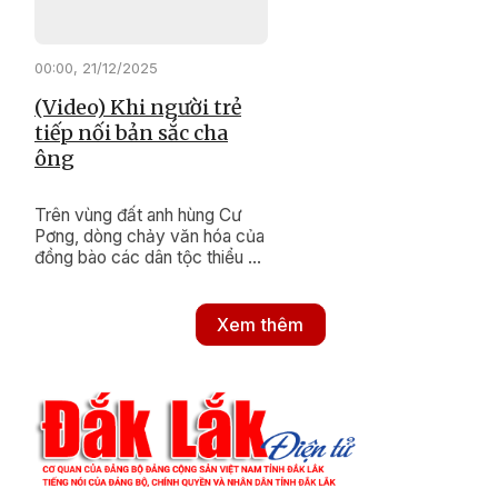
00:00, 21/12/2025
(Video) Khi người trẻ
tiếp nối bản sắc cha
ông
Trên vùng đất anh hùng Cư
Pơng, dòng chảy văn hóa của
đồng bào các dân tộc thiểu số
vẫn luôn được nuôi dưỡng bền
bỉ. Bằng những hành động
thiết thực, xã Cư Pơng đang
Xem thêm
nỗ lực khơi dậy và gìn giữ
những nét đẹp di sản, để ngọn
lửa truyền thống mãi tiếp nối
trong lòng thế hệ trẻ hôm nay.