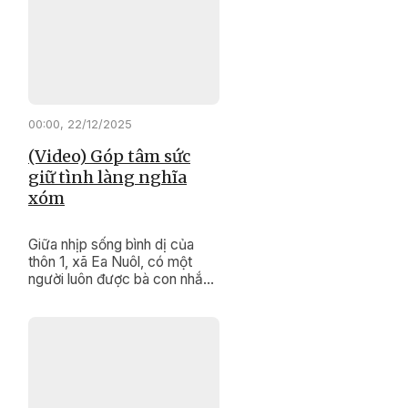
của mình, họ vừa là “cầu nối”
đưa chính sách đến gần dân,
vừa là biểu tượng sống động
trong công tác bảo tồn và
phát huy các giá trị văn hóa
truyền thống đặc sắc của
cộng đồng.
00:00, 22/12/2025
(Video) Góp tâm sức
giữ tình làng nghĩa
xóm
Giữa nhịp sống bình dị của
thôn 1, xã Ea Nuôl, có một
người luôn được bà con nhắc
đến bằng sự tin cậy và kính
trọng. Đó là ông Lưu Thanh
Giáp, người uy tín của thôn,
người đã hơn hai thập kỷ lặng
lẽ giữ bình yên cho thôn xóm.