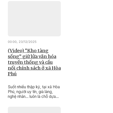
góp sức giữ gìn đoàn kết, thúc
đẩy phát triển kinh tế, bảo tồn
văn hóa truyền thống, xây
dựng cuộc sống bình yên, no
ấm cho buôn làng.
00:00, 23/12/2025
(Video) “Kho tàng
sống” giữ lửa văn hóa
truyền thống và cầu
nối chính sách ở xã Hòa
Phú
Suốt nhiều thập kỷ, tại xã Hòa
Phú, người uy tín, già làng,
nghệ nhân… luôn là chỗ dựa
tinh thần, là “kho tàng di sản
sống” vô giá của buôn làng.
Bằng uy tín và kinh nghiệm