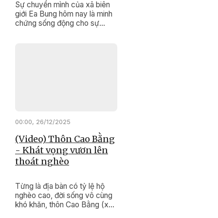
Sự chuyển mình của xã biên
giới Ea Bung hôm nay là minh
chứng sống động cho sự
đúng đắn, kịp thời của các
chính sách dân tộc, Chương
trình mục tiêu quốc gia giảm
nghèo bền vững.
00:00, 26/12/2025
(Video) Thôn Cao Bằng
- Khát vọng vươn lên
thoát nghèo
Từng là địa bàn có tỷ lệ hộ
nghèo cao, đời sống vô cùng
khó khăn, thôn Cao Bằng (xã
Krông Pắc ) hôm nay đang