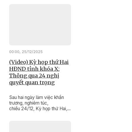
"thay da đổi thịt" từng ngày. ​​​​​​​
00:00, 25/12/2025
(Video) Kỳ họp thứ Hai
HĐND tỉnh khóa X:
Thông qua 24 nghị
quyết quan trọng
Sau hai ngày làm việc khẩn
trương, nghiêm túc,
chiều 24/12, Kỳ họp thứ Hai,
HĐND tỉnh khóa X, nhiệm kỳ
2021 - 2026 đã hoàn thành
chương trình làm việc. Kỳ họp
đã xem xét, quyết nghị nhiều