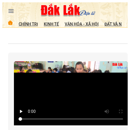
CHÍNH TRỊ
KINH TẾ
VĂN HÓA - XÃ HỘI
ĐẤT VÀ NGƯỜ