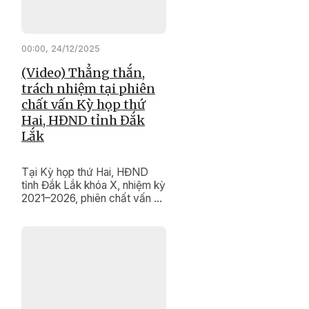
00:00, 24/12/2025
(Video) Thẳng thắn,
trách nhiệm tại phiên
chất vấn Kỳ họp thứ
Hai, HĐND tỉnh Đắk
Lắk
Tại Kỳ họp thứ Hai, HĐND
tỉnh Đắk Lắk khóa X, nhiệm kỳ
2021–2026, phiên chất vấn và
trả lời chất vấn diễn ra trong
không khí dân chủ, thẳng thắn,
trách nhiệm. Nhiều vấn đề
quan trọng liên quan đến phát
triển khoa học – công nghệ,
chuyển đổi số, cải cách hành
chính và bảo tồn, phát huy giá
trị di tích lịch sử, di sản văn