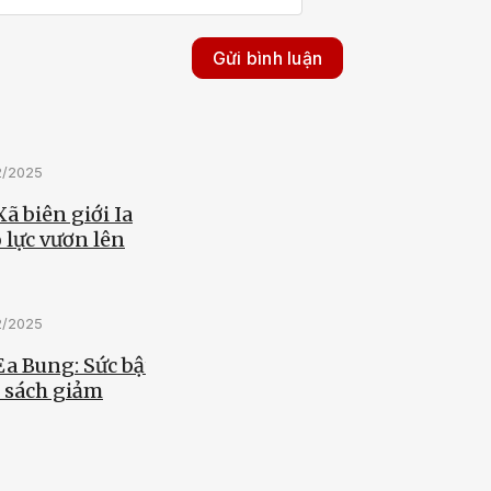
Gửi bình luận
2/2025
Xã biên giới Ia
 lực vươn lên
2/2025
Ea Bung: Sức bật
h sách giảm