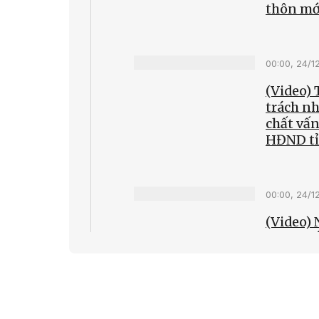
thôn mớ
00:00, 24/1
(Video)
trách nh
chất vấn
HĐND tỉ
00:00, 24/1
(Video) 
Ea Knuế
trong ph