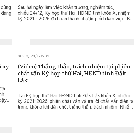
ô cùng
Sau hai ngày làm việc khẩn trương, nghiêm túc,
y đang
chiều 24/12, Kỳ họp thứ Hai, HĐND tỉnh khóa X, nhiệm
kỳ 2021 - 2026 đã hoàn thành chương trình làm việc. Kỳ
họp đã xem xét, quyết nghị nhiều nội dung quan trọng,
tạo cơ sở pháp lý cho việc thực hiện các mục tiêu phát
triển kinh tế - xã hội, đảm bảo quốc phòng - an ninh của
tỉnh trong năm 2026 và những năm tiếp theo.
00:00, 24/12/2025
ó uy
(Video) Thẳng thắn, trách nhiệm tại phiên
chất vấn Kỳ họp thứ Hai, HĐND tỉnh Đắk
Lắk
đội
nh
Tại Kỳ họp thứ Hai, HĐND tỉnh Đắk Lắk khóa X, nhiệm
 dậy
kỳ 2021–2026, phiên chất vấn và trả lời chất vấn diễn ra
iện
trong không khí dân chủ, thẳng thắn, trách nhiệm. Nhiều
vấn đề quan trọng liên quan đến phát triển khoa học –
công nghệ, chuyển đổi số, cải cách hành chính và bảo
tồn, phát huy giá trị di tích lịch sử, di sản văn hóa sau
hợp nhất tỉnh được các đại biểu quan tâm, đặt câu hỏi