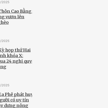
2/2025
 Thôn Cao Bằng -
ng vươn lên
ghèo
2/2025
Kỳ họp thứ Hai
nh khóa X:
ua 24 nghị quyết
ọng
2/2025
Ea Phê phát huy
người có uy tín
ây dựng nông