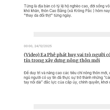
Từng là địa bàn có tỷ lệ hộ nghèo cao, đời sống v
khó khăn, thôn Cao Bằng (xã Krông Pắc ) hôm na
"thay da đổi thịt" từng ngày. ​​​​​​​
00:00, 24/12/2025
(Video) Ea Phê phát huy vai trò người c
tín trong xây dựng nông thôn mới
Để duy trì và nâng cao các tiêu chí nông thôn mới, 
ngũ người có uy tín đã thực sự trở thành những “cá
tay nối dài” đắc lực của cấp ủy, chính quyền, khơi
sức dân, nâng cao đồng thuận xã hội để thay đổi d
mạo buôn làng.