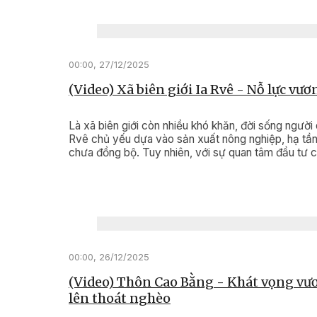
00:00, 27/12/2025
(Video) Xã biên giới Ia Rvê - Nỗ lực vươ
Là xã biên giới còn nhiều khó khăn, đời sống người 
Rvê chủ yếu dựa vào sản xuất nông nghiệp, hạ tầ
chưa đồng bộ. Tuy nhiên, với sự quan tâm đầu tư 
Đảng, Nhà nước cùng nỗ lực của chính quyền và 
dân địa phương, diện mạo xã biên giới này đang từ
bước đổi thay rõ nét.
00:00, 26/12/2025
(Video) Thôn Cao Bằng - Khát vọng vư
lên thoát nghèo