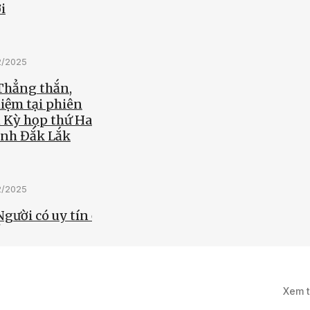
i
2/2025
 Thẳng thắn,
iệm tại phiên
 Kỳ họp thứ Hai,
nh Đắk Lắk
2/2025
Người có uy tín ở
c tiên phong
át triển kinh tế
Xem 