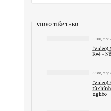
VIDEO TIẾP THEO
00:00, 27/1
(Video) 
Rvê - Nỗ
00:00, 27/1
(Video) 
từ chín
nghèo