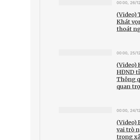
00:00, 26/1
(Video)
Khát vọ
thoát n
00:00, 25/1
(Video) 
HĐND tỉ
Thông q
quan tr
00:00, 24/1
(Video) 
vai trò 
trong x