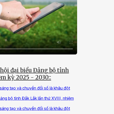
hội đại biểu Đảng bộ tỉnh
ệm kỳ 2025 - 2030::
sáng tạo và chuyển đổi số là khâu đột
ảng bộ tỉnh Đắk Lắk lần thứ XVIII, nhiệm
sáng tạo và chuyển đổi số là khâu đột