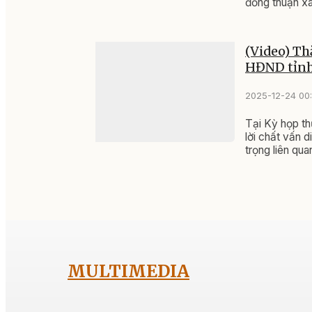
đồng thuận xã
(Video) Th
HĐND tỉnh
2025-12-24 00
Tại Kỳ họp th
lời chất vấn 
trọng liên qu
bảo tồn, phát 
quan tâm, đặt
MULTIMEDIA