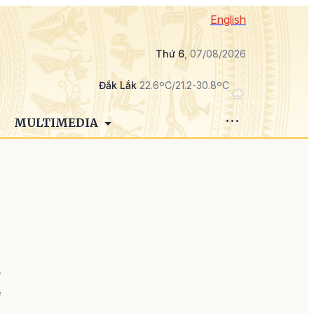
English
Thứ 6
, 07/08/2026
Đắk Lắk
22.6ºC/21.2-30.8ºC
MULTIMEDIA
y
ẽ
i