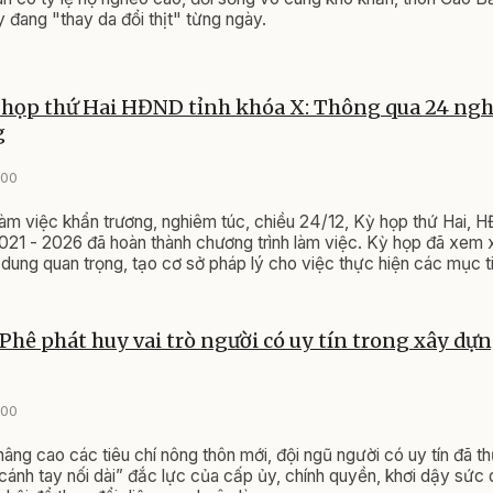
ang "thay da đổi thịt" từng ngày. ​​​​​​​
 họp thứ Hai HĐND tỉnh khóa X: Thông qua 24 ngh
g
:00
làm việc khẩn trương, nghiêm túc, chiều 24/12, Kỳ họp thứ Hai, 
021 - 2026 đã hoàn thành chương trình làm việc. Kỳ họp đã xem 
 dung quan trọng, tạo cơ sở pháp lý cho việc thực hiện các mục ti
hội, đảm bảo quốc phòng - an ninh của tỉnh trong năm 2026 và nh
 Phê phát huy vai trò người có uy tín trong xây d
:00
nâng cao các tiêu chí nông thôn mới, đội ngũ người có uy tín đã t
cánh tay nối dài” đắc lực của cấp ủy, chính quyền, khơi dậy sức