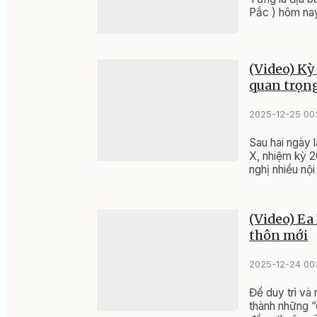
Pắc ) hôm nay đ
(Video) Kỳ
quan trọn
2025-12-25 00
Sau hai ngày 
X, nhiệm kỳ 2
nghị nhiều nội
kinh tế - xã 
theo.
(Video) Ea
thôn mới
2025-12-24 00
Để duy trì và 
thành những “