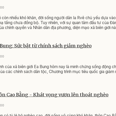
:00
ới còn nhiều khó khăn, đời sống người dân Ia Rvê chủ yếu dựa vào
hạ tầng chưa đồng bộ. Tuy nhiên, với sự quan tâm đầu tư của Đ
ủa chính quyền và Nhân dân địa phương, diện mạo xã biên giới n
rõ nét.
 Bung: Sức bật từ chính sách giảm nghèo
:00
nh của xã biên giới Ea Bung hôm nay là minh chứng sống động c
 của các chính sách dân tộc, Chương trình mục tiêu quốc gia giảm
ôn Cao Bằng - Khát vọng vươn lên thoát nghèo
:00
àn có tỷ lệ hộ nghèo cao, đời sống vô cùng khó khăn, thôn Cao 