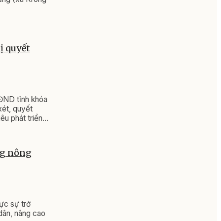
ị quyết
HĐND tỉnh khóa
xét, quyết
êu phát triển
ững năm tiếp
ựng nông
hực sự trở
 dân, nâng cao