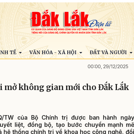
INH TẾ
VĂN HÓA - XÃ HỘI
ĐẤT VÀ NGƯỜI
00:00, 29/12/2025
ai mở không gian mới cho Đắk Lắk
Q/TW của Bộ Chính trị được ban hành ngà
uyết liệt, đồng bộ, tạo bước chuyển mạnh m
 hệ thống chính trị về khoa học công nghệ, đổ