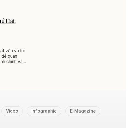
hứ Hai,
ất vấn và trả
n đề quan
ành chính và
ác đại biểu
Video
Infographic
E-Magazine