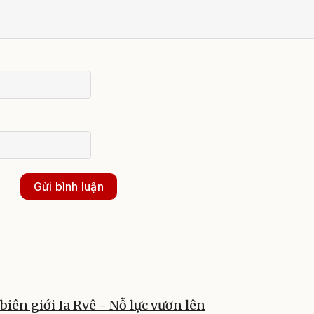
Gửi bình luận
biên giới Ia Rvê - Nỗ lực vươn lên