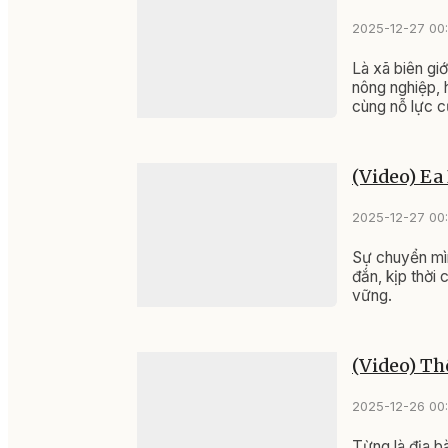
2025-12-27 00
Là xã biên gi
nông nghiệp, 
cùng nỗ lực c
bước đổi thay 
(Video) Ea
2025-12-27 00
Sự chuyển mì
đắn, kịp thời
vững.
(Video) Th
2025-12-26 00
Từng là địa b