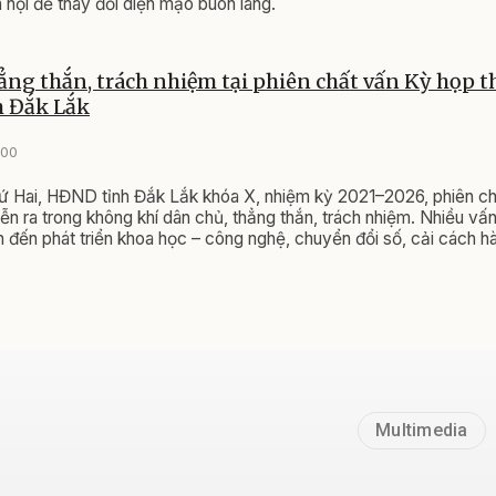
 hội để thay đổi diện mạo buôn làng.
ẳng thắn, trách nhiệm tại phiên chất vấn Kỳ họp t
 Đắk Lắk
:00
ứ Hai, HĐND tỉnh Đắk Lắk khóa X, nhiệm kỳ 2021–2026, phiên ch
diễn ra trong không khí dân chủ, thẳng thắn, trách nhiệm. Nhiều vấ
an đến phát triển khoa học – công nghệ, chuyển đổi số, cải cách h
huy giá trị di tích lịch sử, di sản văn hóa sau hợp nhất tỉnh được c
 câu hỏi chất vấn.
Multimedia