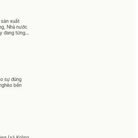
 sản xuất
ảng, Nhà nước
ày đang từng
ho sự đúng
 nghèo bền
Bằng (xã Krông