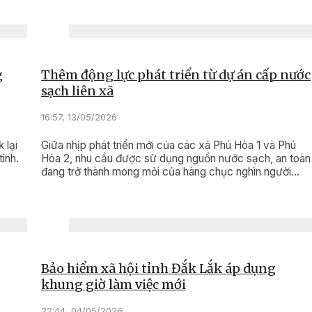
g
Thêm động lực phát triển từ dự án cấp nước
sạch liên xã
16:57, 13/05/2026
 lại
Giữa nhịp phát triển mới của các xã Phú Hòa 1 và Phú
ình.
Hòa 2, nhu cầu được sử dụng nguồn nước sạch, an toàn
đang trở thành mong mỏi của hàng chục nghìn người
dân. Việc triển khai Dự án Công trình cấp nước sạch liên
xã với tổng vốn đầu tư hơn 249 tỷ đồng không chỉ góp
phần hoàn thiện hạ tầng dân sinh, nâng cao chất lượng
cuộc sống, mà còn mở ra nền tảng quan trọng cho phát
triển đô thị, thu hút đầu tư và bảo đảm an sinh bền vững
trên địa bàn.
Bảo hiểm xã hội tỉnh Đắk Lắk áp dụng
khung giờ làm việc mới
22:44, 04/05/2026