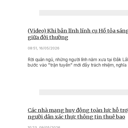
(Video) Khi bản lĩnh lính cụ Hồ tỏa sán
giữa đời thường
08:51, 16/05/2026
Rời quân ngũ, những người lính năm xưa tại Đắk Lắk
bước vào "trận tuyến" mới đầy trách nhiệm, nghĩa t
Các nhà mạng huy động toàn lực hỗ trợ
người dân xác thực thông tin thuê bao
10:23, 09/05/2026