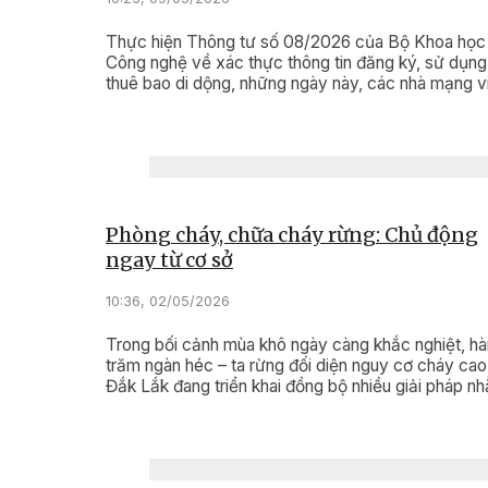
Thực hiện Thông tư số 08/2026 của Bộ Khoa học
Công nghệ về xác thực thông tin đăng ký, sử dụng
thuê bao di dộng, những ngày này, các nhà mạng v
thông trên địa bàn tỉnh Đắk Lắk đang bước vào đợ
điểm “làm sạch” dữ liệu, bảo vệ quyền lợi và sự an
cho người sử dụng điện thoại.
Phòng cháy, chữa cháy rừng: Chủ động
ngay từ cơ sở
10:36, 02/05/2026
Trong bối cảnh mùa khô ngày càng khắc nghiệt, h
trăm ngàn héc – ta rừng đối diện nguy cơ cháy cao,
Đắk Lắk đang triển khai đồng bộ nhiều giải pháp n
chủ động phòng cháy, chữa cháy rừng. Công tác 
được triển khai quyết liệt từ các chủ rừng, địa phư
và lực lượng chức năng theo phương châm “phòng
chính".