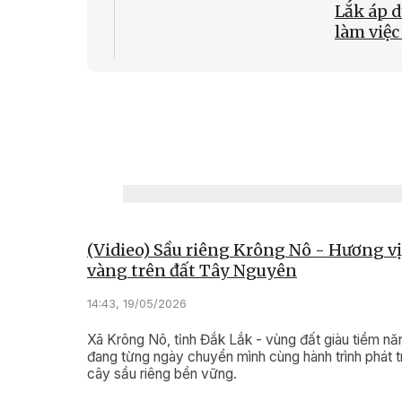
Lắk áp 
làm việc
10:36, 02/0
Phòng c
rừng: C
sở
(Vidieo) Sầu riêng Krông Nô - Hương vị
vàng trên đất Tây Nguyên
14:43, 19/05/2026
Xã Krông Nô, tỉnh Đắk Lắk - vùng đất giàu tiềm nă
đang từng ngày chuyển mình cùng hành trình phát t
cây sầu riêng bền vững.