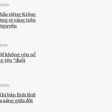
5/2026
 Sầu riêng Krông
ơng vị vàng trên
 Nguyên
/2026
 Để không còn nỗi
g tên "đuối
5/2026
Khi bản lĩnh lính
a sáng giữa đời