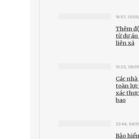
16:57, 13/0
Thêm độ
từ dự án
liên xã
10:23, 09/0
Các nhà
toàn lực
xác thực
bao
22:44, 04/
Bảo hiểm