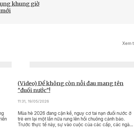
dụng khung giờ
 mới
5/2026
Xem 
háy, chữa cháy
hủ động ngay từ cơ
(Video) Để không còn nỗi đau mang tên
"đuối nước"!
11:31, 19/05/2026
ng
Mùa hè 2026 đang cận kề, nguy cơ tai nạn đuối nước ở
riển
trẻ em lại một lần nữa rung lên hồi chuông cảnh báo.
Trước thực tế này, sự vào cuộc của các cấp, các ngàn
và toàn xã hội không thể chậm trễ.