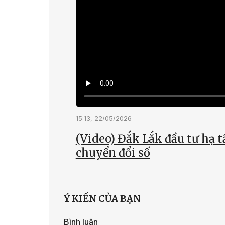
15:13, 22/05/2026
(Video) Đắk Lắk đầu tư hạ 
chuyển đổi số
Ý KIẾN CỦA BẠN
Bình luận