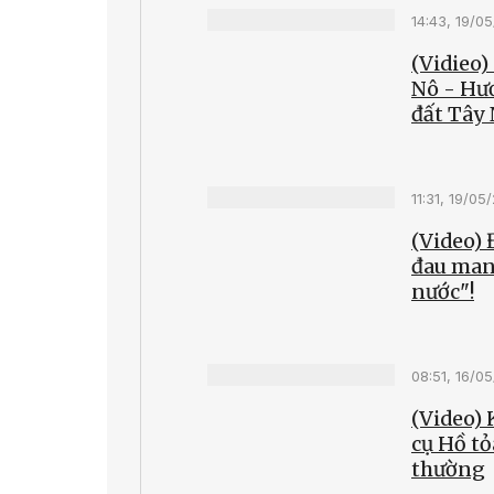
14:43, 19/0
(Vidieo)
Nô - Hư
đất Tây
11:31, 19/05
(Video)
đau man
nước"!
08:51, 16/0
(Video) 
cụ Hồ tỏ
thường