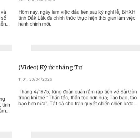
 và
Hôm nay, ngày làm việc đầu tiên sau kỳ nghỉ lễ, BHXH
 số
tỉnh Đắk Lắk đã chính thức thực hiện thời gian làm việc
iễn
hành chính mới.
t cao
 toàn
(Video) Ký ức tháng Tư
11:01, 30/04/2026
Tháng 4/1975, từng đoàn quân rầm rập tiến về Sài Gòn
trong khí thế “Thần tốc, thần tốc hơn nữa; Táo bạo, táo
àng
bạo hơn nữa”. Tất cả cho trận quyết chiến chiến lược
 tỉnh
cuối cùng mang tên Bác: Chiến dịch Hồ Chí Minh.
hằm
này
ơng
 là