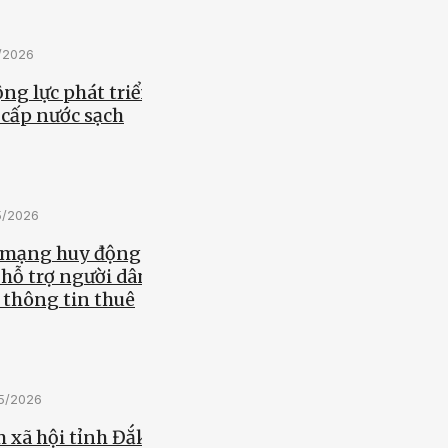
5/2026
ng lực phát triển
 cấp nước sạch
5/2026
 mạng huy động
 hỗ trợ người dân
 thông tin thuê
05/2026
 xã hội tỉnh Đắk