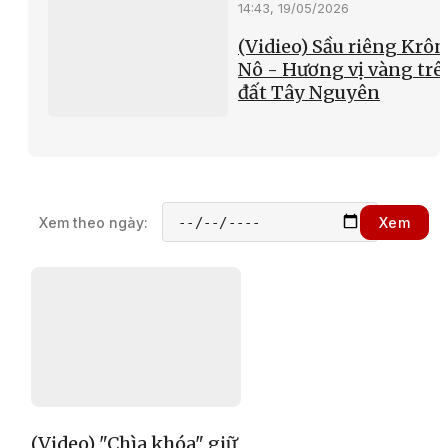
14:43, 19/05/2026
(Vidieo) Sầu riêng Krô
Nô - Hương vị vàng trê
đất Tây Nguyên
Xem theo ngày:
Xem
(Video) "Chìa khóa" giữ