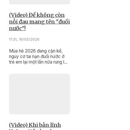
(Video) Để không còn
nỗi đau mang tên "đuối
nước"!
11:31, 19/05/2026
Mùa hè 2026 đang cận kề,
nguy cơ tai nạn đuối nước ở
trẻ em lại một lần nữa rung lên
hồi chuông cảnh báo. Trước
thực tế này, sự vào cuộc của
các cấp, các ngành và toàn
xã hội không thể chậm trễ.
(Video) Khi bản lĩnh