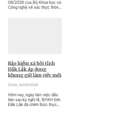
08/2026 của Bộ Khoa học và
Công nghệ về xác thực thông
tin đăng ký, sử dụng số thuê
bao di dộng, những ngày này,
các nhà mạng viễn thông trên
địa bàn tỉnh Đắk Lắk đang
bước vào đợt cao điểm “làm
sạch” dữ liệu, bảo vệ quyền
lợi và sự an toàn cho người sử
dụng điện thoại.
Bảo hiểm xã hội tỉnh
Đắk Lắk áp dụng
khung giờ làm việc mới
22:44, 04/05/2026
Hôm nay, ngày làm việc đầu
tiên sau kỳ nghỉ lễ, BHXH tỉnh
Đắk Lắk đã chính thức thực
hiện thời gian làm việc hành
chính mới.