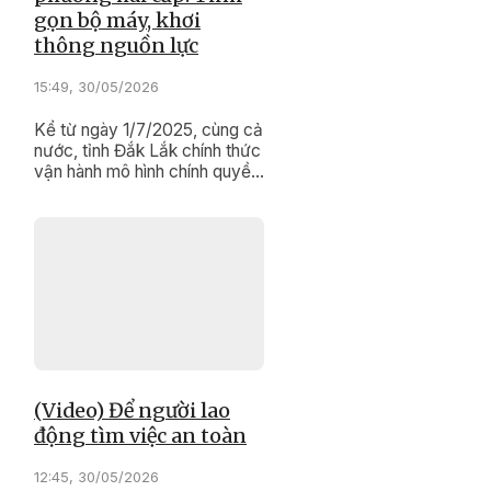
gọn bộ máy, khơi
thông nguồn lực
15:49, 30/05/2026
Kể từ ngày 1/7/2025, cùng cả
nước, tỉnh Đắk Lắk chính thức
vận hành mô hình chính quyền
địa phương hai cấp, mang
theo kỳ vọng về xây dựng
một bộ máy hành chính tinh
gọn, hiệu lực và hiệu quả.
(Video) Để người lao
động tìm việc an toàn
12:45, 30/05/2026