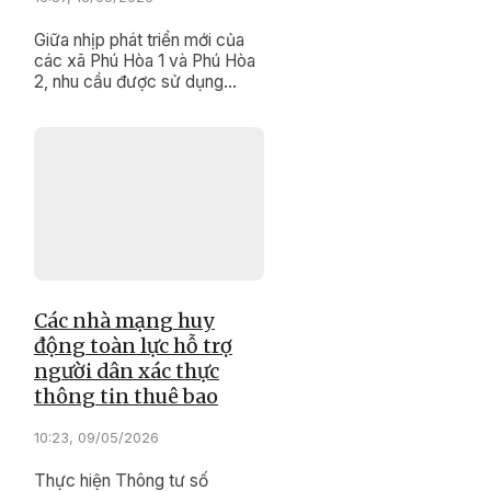
Giữa nhịp phát triển mới của
các xã Phú Hòa 1 và Phú Hòa
2, nhu cầu được sử dụng
nguồn nước sạch, an toàn
đang trở thành mong mỏi của
hàng chục nghìn người dân.
Việc triển khai Dự án Công
trình cấp nước sạch liên xã
với tổng vốn đầu tư hơn 249
tỷ đồng không chỉ góp phần
hoàn thiện hạ tầng dân sinh,
nâng cao chất lượng cuộc
sống, mà còn mở ra nền tảng
quan trọng cho phát triển đô
Các nhà mạng huy
thị, thu hút đầu tư và bảo đảm
động toàn lực hỗ trợ
an sinh bền vững trên địa bàn.
người dân xác thực
thông tin thuê bao
10:23, 09/05/2026
Thực hiện Thông tư số