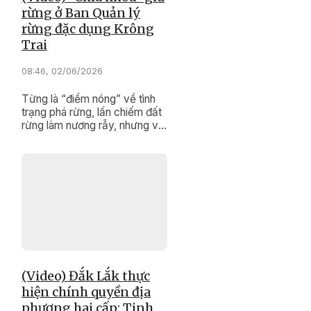
rừng ở Ban Quản lý
rừng đặc dụng Krông
Trai
08:46, 02/06/2026
Từng là “điểm nóng” về tình
trạng phá rừng, lấn chiếm đất
rừng làm nương rẫy, nhưng với
sự quyết tâm, đoàn kết của
tập thể nhân viên của Ban
Quản lý rừng đặc dụng Krông
Trai, đến nay tình trạng vi
phạm Luật Lâm nghiệp đã
giảm đáng kể.
(Video) Đắk Lắk thực
hiện chính quyền địa
phương hai cấp: Tinh