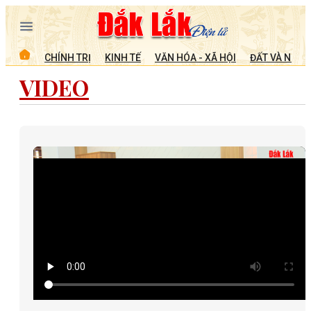
CHÍNH TRỊ
KINH TẾ
VĂN HÓA - XÃ HỘI
ĐẤT VÀ NGƯỜ
VIDEO