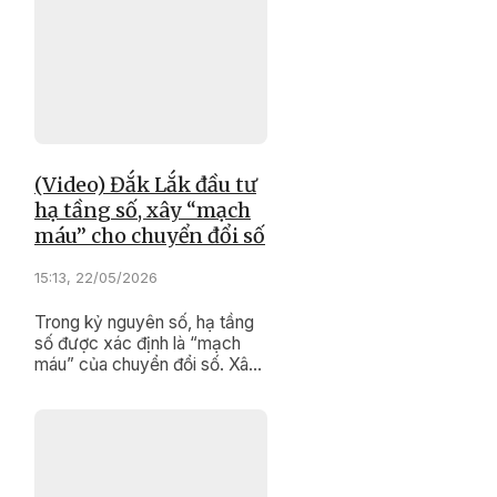
hoạch, phân bổ nguồn lực đầu
tư và phát triển kinh tế - xã
hội.
(Video) Đắk Lắk đầu tư
hạ tầng số, xây “mạch
máu” cho chuyển đổi số
15:13, 22/05/2026
Trong kỷ nguyên số, hạ tầng
số được xác định là “mạch
máu” của chuyển đổi số. Xây
dựng hạ tầng số đồng bộ đã
trở thành một trong những
nhiệm vụ trọng tâm và ưu tiên
chiến lược của tỉnh Đắk Lắk.