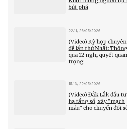
Khơi thông nguồn lực 
bứt phá
22:11, 26/05/2026
(Video) Kỳ họp chuyên
đề lần thứ Nhất: Thông
qua 12 nghị quyết quan
trọng
15:13, 22/05/2026
(Video) Đắk Lắk đầu tư
hạ tầng số, xây “mạch
máu” cho chuyển đổi số