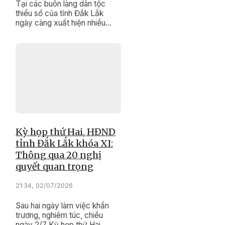
Tại các buôn làng dân tộc
thiểu số của tỉnh Đắk Lắk
ngày càng xuất hiện nhiều
người có uy tín làm kinh tế
giỏi. Nhờ làm kinh tế giỏi, họ
không chỉ củng cố uy tín của
mình mà còn là tấm gương
sáng để bà con học tập, noi
theo.
Kỳ họp thứ Hai, HĐND
tỉnh Đắk Lắk khóa XI:
Thông qua 20 nghị
quyết quan trọng
21:34, 02/07/2026
Sau hai ngày làm việc khẩn
trương, nghiêm túc, chiều
ngày 2/7 Kỳ họp thứ Hai,