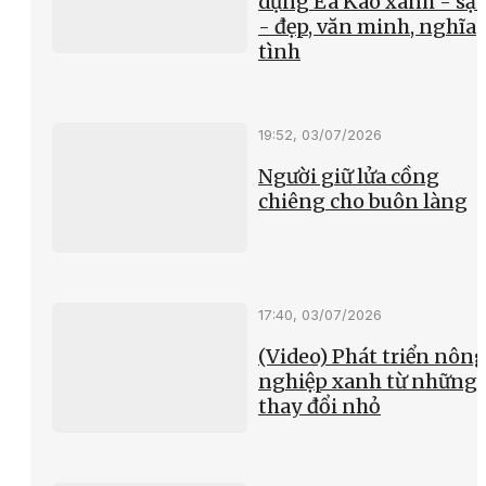
dựng Ea Kao xanh - sạ
- đẹp, văn minh, nghĩa
tình
19:52, 03/07/2026
Người giữ lửa cồng
chiêng cho buôn làng
17:40, 03/07/2026
(Video) Phát triển nôn
nghiệp xanh từ những
thay đổi nhỏ