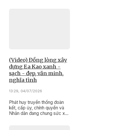
công nghệ số cộng đồng ở
các địa phương trong tỉnh đã
và đang mang công nghệ đến
với từng nóc nhà, từng người
dân, góp phần thu hẹp khoảng
cách số giữa các địa phương
trong tỉnh.
(Video) Đồng lòng xây
dựng Ea Kao xanh -
sạch - đẹp, văn minh,
nghĩa tình
13:29, 04/07/2026
Phát huy truyền thống đoàn
kết, cấp ủy, chính quyền và
Nhân dân đang chung sức xây
dựng Ea Kao ngày càng xanh
- sạch - đẹp, văn minh.