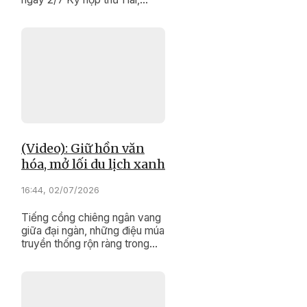
HĐND tỉnh khóa XI, nhiệm kỳ
2026 – 2031 đã hoàn thành
chương trình làm việc với
nhiều nội dung quan trọng.
(Video): Giữ hồn văn
hóa, mở lối du lịch xanh
16:44, 02/07/2026
Tiếng cồng chiêng ngân vang
giữa đại ngàn, những điệu múa
truyền thống rộn ràng trong
sắc màu lễ hội, cùng nụ cười
hiếu khách của người dân
buôn làng... Đó không chỉ là
nét đẹp văn hóa lâu đời của