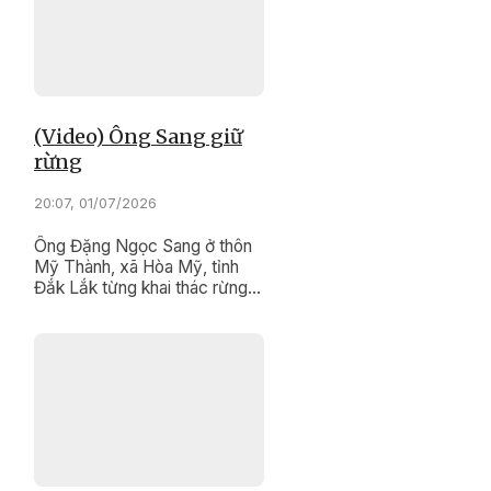
các dân tộc tỉnh Đắk Lắk, mà
đang trở thành nguồn lực quý
giá để phát triển du lịch xanh,
du lịch cộng đồng theo hướng
bền vững.
(Video) Ông Sang giữ
rừng
20:07, 01/07/2026
Ông Đặng Ngọc Sang ở thôn
Mỹ Thành, xã Hòa Mỹ, tỉnh
Đắk Lắk từng khai thác rừng
để mưu sinh. Tuy nhiên, người
đàn ông sinh năm 1975 này đã
trở thành người giữ rừng tận
tụy, tích cực tham gia công
tác quản lý, bảo vệ rừng cùng
nhân viên Ban Quản lý rừng
phòng hộ Tây Hòa.