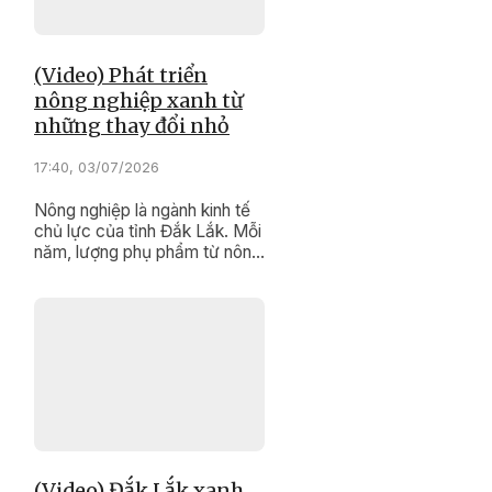
(Video) Phát triển
nông nghiệp xanh từ
những thay đổi nhỏ
17:40, 03/07/2026
Nông nghiệp là ngành kinh tế
chủ lực của tỉnh Đắk Lắk. Mỗi
năm, lượng phụ phẩm từ nông
nghiệp rất lớn, nếu được xử lý
đúng cách, đây sẽ là nguồn
nguyên liệu quan trọng để sản
xuất phân hữu cơ, góp phần
giảm ô nhiễm môi trường và
tiết kiệm chi phí sản xuất.
(Video) Đắk Lắk xanh