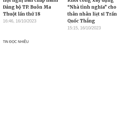
Hội nghị Ban chấp hành
Khởi công xây dựng
Đảng bộ TP. Buôn Ma
“Nhà tình nghĩa” cho
Thuột lần thứ 18
thân nhân liệt sĩ Trần
Quốc Thắng
16:46, 16/10/2023
15:15, 16/10/2023
TIN ĐỌC NHIỀU
Cơ quan chủ quản: Tỉnh ủy Đắk Lắk
Giấy phép xuất bản số 31/GP-BTTTT ngày 21/01/2022 của Bộ
TT-TT
Giám đốc: Đào Phạm Hoàng Quyên
Tòa soạn: 23 Lê Duẩn, Phường Buôn Ma Thuột, tỉnh Đắk Lắk
Điện thoại: (0262) 3852383 - 3810414 - Fax: (0262) 3810451 -
Email: toasoan.baodaklak@gmail.com
Ghi rõ nguồn “Báo Đắk Lắk Điện tử” khi phát hành lại thông tin từ
website này
Các trang ngoài sẽ mở ra tại cửa sổ mới. Báo Đắk Lắk không
chịu trách nhiệm nội dung các trang này