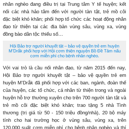
nhân nghèo đang điều trị tại Trung tâm Y tế huyện; kết
nối các nhà hảo tâm đến với người tàn tật, trẻ mồ côi
đặc biệt khó khăn; phối hợp tổ chức các hoạt động nhân
đạo từ thiện tại các địa bàn vùng sâu, vùng xa, vùng
đồng bào dân tộc thiểu số…
Hội Bảo trợ người khuyết tật – bảo vệ quyền trẻ em huyện
M’Drắk phối hợp với Hội cơm thiện nguyện Bồ Đề Tâm nấu
cơm miễn phí cho bệnh nhân nghèo.
Với vai trò là cầu nối nhân đạo, từ năm 2015 đến nay,
Hội Bảo trợ người khuyết tật – bảo vệ quyền trẻ em
huyện M’Drắk đã phối hợp với các ban, ngành, đoàn thể
của huyện, các tổ chức, cá nhân từ thiện trong và ngoài
huyện hỗ trợ thường xuyên cho trên 700 người tàn tật và
trẻ mồ côi đặc biệt khó khăn; trao tặng 5 nhà Tình
thương (trị giá từ 50 - 150 triệu đồng/nhà), 20 bộ máy
tính cho hai trường học ở vùng sâu, vùng xa, trên
120.000 suất cơm miễn phí cho bệnh nhân nghèo và thí