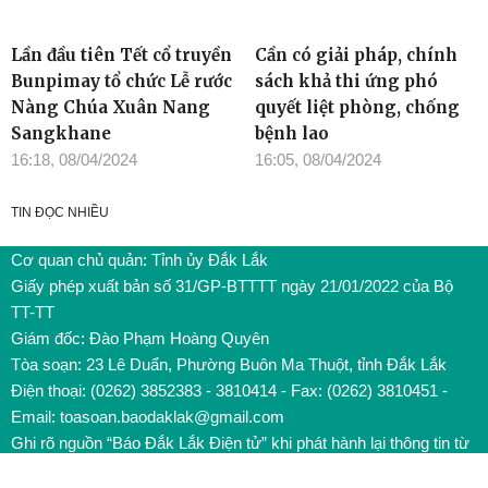
Lần đầu tiên Tết cổ truyền
Cần có giải pháp, chính
Bunpimay tổ chức Lễ rước
sách khả thi ứng phó
Nàng Chúa Xuân Nang
quyết liệt phòng, chống
Sangkhane
bệnh lao
16:18, 08/04/2024
16:05, 08/04/2024
TIN ĐỌC NHIỀU
Cơ quan chủ quản: Tỉnh ủy Đắk Lắk
Giấy phép xuất bản số 31/GP-BTTTT ngày 21/01/2022 của Bộ
TT-TT
Giám đốc: Đào Phạm Hoàng Quyên
Tòa soạn: 23 Lê Duẩn, Phường Buôn Ma Thuột, tỉnh Đắk Lắk
Điện thoại: (0262) 3852383 - 3810414 - Fax: (0262) 3810451 -
Email: toasoan.baodaklak@gmail.com
Ghi rõ nguồn “Báo Đắk Lắk Điện tử” khi phát hành lại thông tin từ
website này