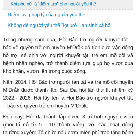
Khi phụ nữ là “điểm tựa” cho người yếu thế
Điểm tựa pháp lý của người yếu thế
Không để người yếu thế "lọt lưới" an sinh xã hội
Trong những năm qua, Hội Bảo trợ người khuyết tật –
bảo vệ quyền trẻ em huyện M’Drắk đã tích cực vận động
hỗ trợ, sẻ chia với người khuyết tật, trẻ em mồ côi và
bệnh nhân nghèo, trở thành điểm tựa giúp họ vượt qua
khó khăn, vươn lên trong cuộc sống.
Năm 2014, Hội Bảo trợ người tàn tật và trẻ mồ côi huyện
M’Drắk được thành lập. Sau Đại hội lần thứ II, nhiệm kỳ
2022 - 2026, Hội lấy tên là Hội Bảo trợ người khuyết tật
– bảo vệ quyền trẻ em huyện M’Drắk.
Đến nay, Hội đã thành lập được 3 tổ tình nguyện viên
(mỗi tổ có từ 5 - 10 thành viên), với các hoạt động
thường xuyên: Tổ chức nấu cơm miễn phí trao tặng bệnh