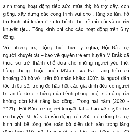
sinh trong hoạt động tiếp sức mùa thi; hỗ trợ cây, con
giống, xây dựng các công trình vui chơi, tặng xe lăn, hỗ
trợ kinh phí khám điều trị bệnh cho trẻ mồ côi và người
khuyết tật… Tổng kinh phí cho các hoạt động trên 6 tỷ
đồng.
Với những hoạt động thiết thực, ý nghĩa, Hội Bảo trợ
người khuyết tật – bảo vệ quyền trẻ em huyện M’Drắk đã
thực sự trở thành chỗ dựa cho những người yếu thế.
Làng phong thuộc buôn M’Jam, xã Ea Trang hiện có
khoảng 28 hộ với trên 80 nhân khẩu; 100% là người dân
tộc thiểu số, trong đó hầu hết các gia đình đều có người
bị tàn tật do di chứng của bệnh phong, một số có người
không còn khả năng lao động. Trong hai năm (2020 -
2021), Hội Bảo trợ người khuyết tật – bảo vệ quyền trẻ
em huyện M’Drắk đã vận động trên 250 triệu đồng hỗ trợ
kinh phí bê tông hóa toàn bộ diện tích sân trong làng
rộng hơn 110 m2, thay mới mái tôn, hệ thống cửa đã