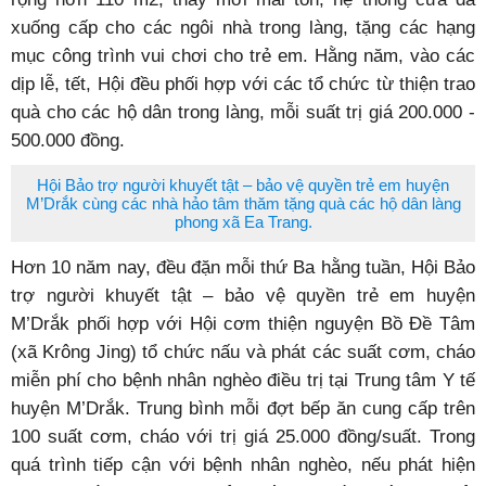
xuống cấp cho các ngôi nhà trong làng, tặng các hạng
mục công trình vui chơi cho trẻ em. Hằng năm, vào các
dịp lễ, tết, Hội đều phối hợp với các tổ chức từ thiện trao
quà cho các hộ dân trong làng, mỗi suất trị giá 200.000 -
500.000 đồng.
Hội Bảo trợ người khuyết tật – bảo vệ quyền trẻ em huyện
M’Drắk cùng các nhà hảo tâm thăm tặng quà các hộ dân làng
phong xã Ea Trang.
Hơn 10 năm nay, đều đặn mỗi thứ Ba hằng tuần, Hội Bảo
trợ người khuyết tật – bảo vệ quyền trẻ em huyện
M’Drắk phối hợp với Hội cơm thiện nguyện Bồ Đề Tâm
(xã Krông Jing) tổ chức nấu và phát các suất cơm, cháo
miễn phí cho bệnh nhân nghèo điều trị tại Trung tâm Y tế
huyện M’Drắk. Trung bình mỗi đợt bếp ăn cung cấp trên
100 suất cơm, cháo với trị giá 25.000 đồng/suất. Trong
quá trình tiếp cận với bệnh nhân nghèo, nếu phát hiện