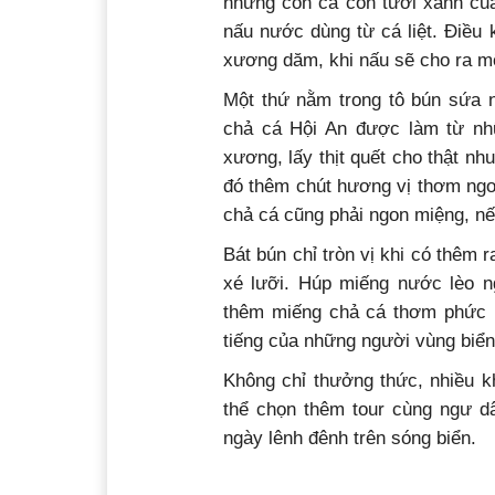
những con cá còn tươi xanh củ
nấu nước dùng từ cá liệt. Điều k
xương dăm, khi nấu sẽ cho ra mộ
Một thứ nằm trong tô bún sứa n
chả cá Hội An được làm từ nhữ
xương, lấy thịt quết cho thật n
đó thêm chút hương vị thơm ngo
chả cá cũng phải ngon miệng, nế
Bát bún chỉ tròn vị khi có thêm r
xé lưỡi. Húp miếng nước lèo n
thêm miếng chả cá thơm phức n
tiếng của những người vùng biển
Không chỉ thưởng thức, nhiều k
thể chọn thêm tour cùng ngư dâ
ngày lênh đênh trên sóng biển.