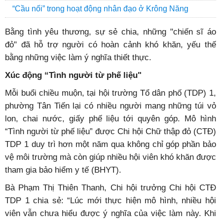
“Cầu nối” trong hoạt động nhân đạo ở Krông Năng
Bằng tình yêu thương, sự sẻ chia, những "chiến sĩ áo
đỏ" đã hỗ trợ người có hoàn cảnh khó khăn, yếu thế
bằng những việc làm ý nghĩa thiết thực.
Xúc động “Tình người từ phế liệu"
Mỗi buổi chiều muộn, tại hội trường Tổ dân phố (TDP) 1,
phường Tân Tiến lại có nhiều người mang những túi vỏ
lon, chai nước, giấy phế liệu tới quyên góp. Mô hình
“Tình người từ phế liệu” được Chi hội Chữ thập đỏ (CTĐ)
TDP 1 duy trì hơn một năm qua không chỉ góp phần bảo
vệ môi trường mà còn giúp nhiều hội viên khó khăn được
tham gia bảo hiểm y tế (BHYT).
Bà Phạm Thị Thiên Thanh, Chi hội trưởng Chi hội CTĐ
TDP 1 chia sẻ: “Lúc mới thực hiện mô hình, nhiều hội
viên vẫn chưa hiểu được ý nghĩa của việc làm này. Khi